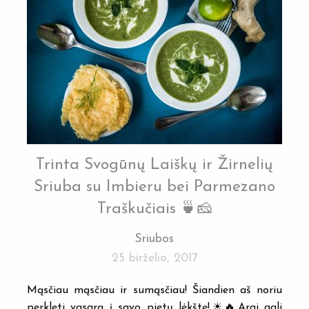
Trinta Svogūnų Laiškų ir Žirnelių
Sriuba su Imbieru bei Parmezano
Traškučiais 🍵🧀
Sriubos
25 birželio, 2017
Mąsčiau mąsčiau ir sumąsčiau! Šiandien aš noriu
perkleti vasarą į savo pietų lėkštę!☀🔥Argi gali