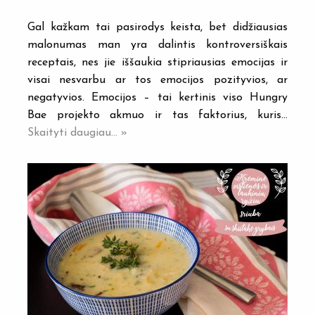
Gal kažkam tai pasirodys keista, bet didžiausias
malonumas man yra dalintis kontroversiškais
receptais, nes jie iššaukia stipriausias emocijas ir
visai nesvarbu ar tos emocijos pozityvios, ar
negatyvios. Emocijos – tai kertinis viso Hungry
Bae projekto akmuo ir tas faktorius, kuris…
Skaityti daugiau... »