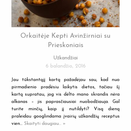
Orkaitėje Kepti Avinžirniai su
Prieskoniais
Užkandžiai
6 balandžio, 2016
Jau tūkstantąjį kartą pažadėjau sau, kad nuo
pirmadienio pradėsiu laikytis dietos, tačiau šį
kartą supratau, jog vis dėlto mano skrandis nėra
alkanas – jis paprasčiausiai nuobodžiauja. Gal
turite minčių, kaip jį nutildyti? Visą dieną
praleidau googlindama įvairių užkandžių receptus
vien…
Skaityti daugiau... »