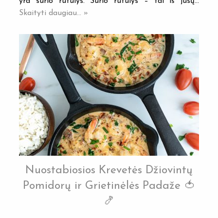
yra sūrio rutulys. Sūrio rutulys – tai iš jūsų…
Skaityti daugiau... »
Nuostabiosios Krevetės Džiovintų
Pomidorų ir Grietinėlės Padaže 🍅
🍤