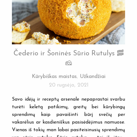
Čederio ir Šoninės Sūrio Rutulys 🥓
🧀
Kūrybiškas maistas
,
Užkandžiai
20 rugsėjo, 2021
Savo idėjų ir receptų arsenale nepaprastai svarbu
turėti keletą patikimų, greitų bei kūrybingų
sprendimų kaip pavaišinti būrį svečių per
vakarėlius ar kasdieniškus pasisėdėjimus namuose.
Vienas iš tokių man labai pasiteisinusių sprendimų