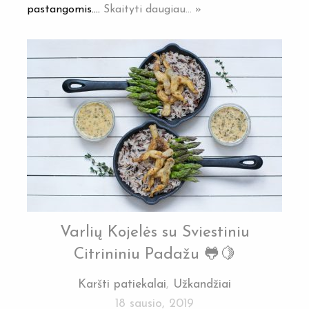
pastangomis.…
Skaityti daugiau... »
Varlių Kojelės su Sviestiniu
Citrininiu Padažu 🐸🍋
Karšti patiekalai
,
Užkandžiai
18 sausio, 2019