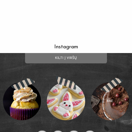
Instagram
KILTI Į VIRŠŲ
HUNGRY
BAE