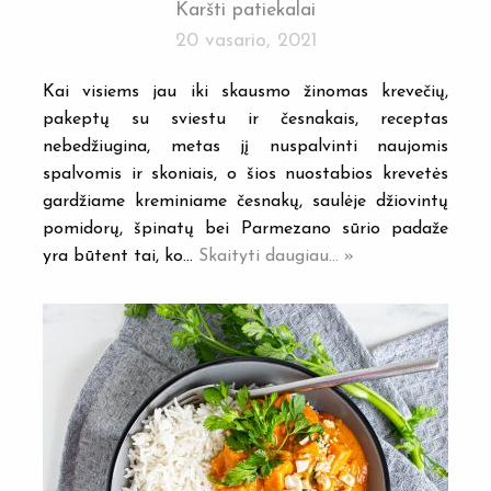
Karšti patiekalai
20 vasario, 2021
Kai visiems jau iki skausmo žinomas krevečių,
pakeptų su sviestu ir česnakais, receptas
nebedžiugina, metas jį nuspalvinti naujomis
spalvomis ir skoniais, o šios nuostabios krevetės
gardžiame kreminiame česnakų, saulėje džiovintų
pomidorų, špinatų bei Parmezano sūrio padaže
yra būtent tai, ko…
Skaityti daugiau... »