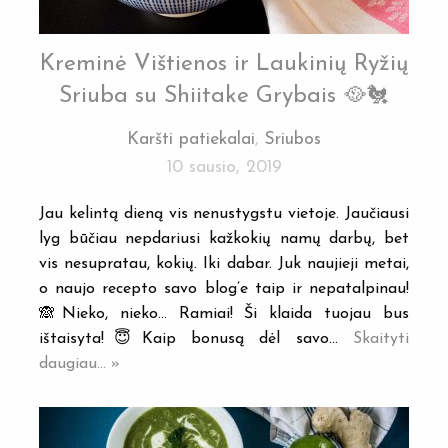
Kreminė Vištienos ir Laukinių Ryžių
Sriuba su Shiitake Grybais 🥘🐔
Karšti patiekalai
,
Sriubos
10 sausio, 2019
Jau kelintą dieną vis nenustygstu vietoje. Jaučiausi
lyg būčiau nepdariusi kažkokių namų darbų, bet
vis nesupratau, kokių. Iki dabar. Juk naujieji metai,
o naujo recepto savo blog’e taip ir nepatalpinau!
🙈Nieko, nieko… Ramiai! Ši klaida tuojau bus
ištaisyta!😇Kaip bonusą dėl savo…
Skaityti
daugiau... »