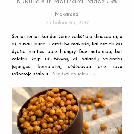
Kukuliais ir Marinara Padažu 🍝
Makaronai
23 balandžio, 2017
Seniai seniai, kai dar žeme vaikščiojo dinozaurai, o
aš buvau jauna ir graži be makiažo, kai net dulkės
dydžio minties apie Hungry Bae neturėjau, bet
valgiau kaip už tėvynę, aš valandų valandas
įsijungusi kompiuterį sėdėdavau prie savo
rašomojo stalo ir…
Skaityti daugiau... »