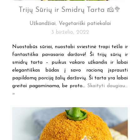
Trijų Sūrių ir Smidrų Tarta 🧀🥦
Užkandžiai
,
Vegetariški patiekalai
3 birželio, 2022
Nuostabūs sūriai, nuostabi sviestinė trapi tešla ir
fantastiška pavasario daržovė! Ši trijų sūrių ir
smidrų tarta – puikus vakaro užkandis ir labai
elegantiškas būdas į savo racioną įsprausti
papildomą porciją žalių daržovių. Ši tarta yra labai
greitai pagaminama, be proto…
Skaityti daugiau...
»