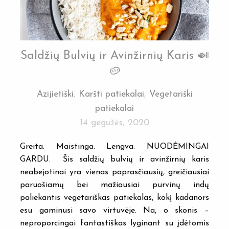
Saldžių Bulvių ir Avinžirnių Karis 🍛
🥔
Azijietiški
,
Karšti patiekalai
,
Vegetariški
patiekalai
14 gegužės, 2020
Greita. Maistinga. Lengva. NUODĖMINGAI
GARDU. Šis saldžių bulvių ir avinžirnių karis
neabejotinai yra vienas paprasčiausių, greičiausiai
paruošiamų bei mažiausiai purvinų indų
paliekantis vegetariškas patiekalas, kokį kadanors
esu gaminusi savo virtuvėje. Na, o skonis –
neproporcingai fantastiškas lyginant su įdėtomis