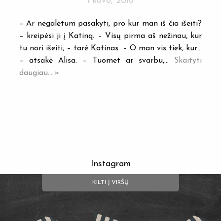
1 kovo, 2016
– Ar negalėtum pasakyti, pro kur man iš čia išeiti?
– kreipėsi ji į Katiną. – Visų pirma aš nežinau, kur
tu nori išeiti, – tarė Katinas. – O man vis tiek, kur…
– atsakė Alisa. – Tuomet ar svarbu,…
Skaityti
daugiau... »
Instagram
KILTI Į VIRŠŲ