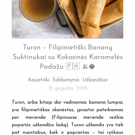
Turon – Filipinietiški Bananų
Suktinukai su Kokosinės Karamelės
Padažu 🇵🇭 🍌🥥
Azijietiški
,
Saldumynai
,
Užkandžiai
12 gegužės, 2019
Turon, arba kitaip dar vadinamas banana lumpia,
yra filipinietiškas skanėstas, įprastai pateikiamas
per merienda (Filipinuose merienda reiškia
popietės užkandžio laiką). Turon užkandis yra tiek
pat nuostabus, kiek ir paprastas – tai ryškaus