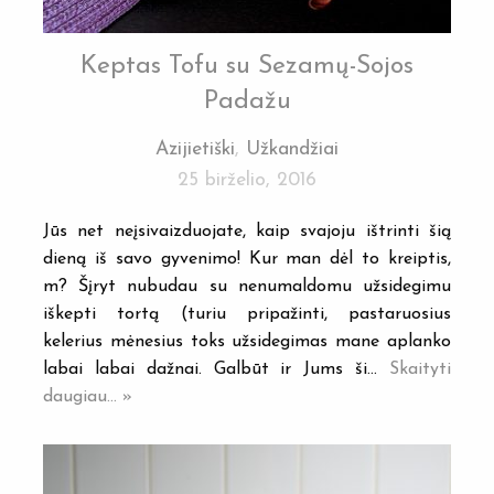
Keptas Tofu su Sezamų-Sojos
Padažu
Azijietiški
,
Užkandžiai
25 birželio, 2016
Jūs net neįsivaizduojate, kaip svajoju ištrinti šią
dieną iš savo gyvenimo! Kur man dėl to kreiptis,
m? Šįryt nubudau su nenumaldomu užsidegimu
iškepti tortą (turiu pripažinti, pastaruosius
kelerius mėnesius toks užsidegimas mane aplanko
labai labai dažnai. Galbūt ir Jums ši…
Skaityti
daugiau... »