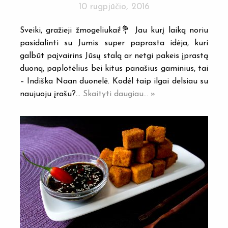
10 rugpjūčio, 2016
Sveiki, gražieji žmogeliukai!💐 Jau kurį laiką noriu
pasidalinti su Jumis super paprasta idėja, kuri
galbūt paįvairins Jūsų stalą ar netgi pakeis įprastą
duoną, paplotėlius bei kitus panašius gaminius, tai
– Indiška Naan duonelė. Kodėl taip ilgai delsiau su
naujuoju įrašu?…
Skaityti daugiau... »