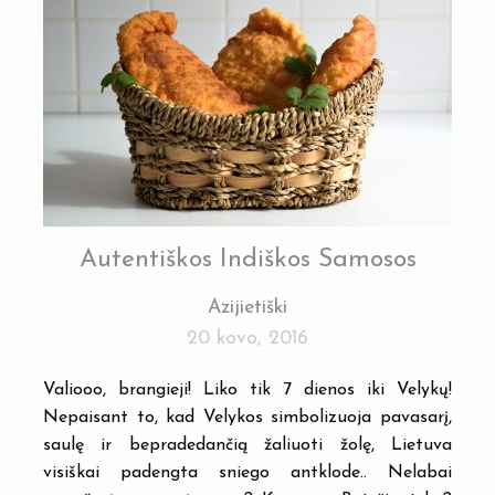
Autentiškos Indiškos Samosos
Azijietiški
20 kovo, 2016
Valiooo, brangieji! Liko tik 7 dienos iki Velykų!
Nepaisant to, kad Velykos simbolizuoja pavasarį,
saulę ir bepradedančią žaliuoti žolę, Lietuva
visiškai padengta sniego antklode.. Nelabai