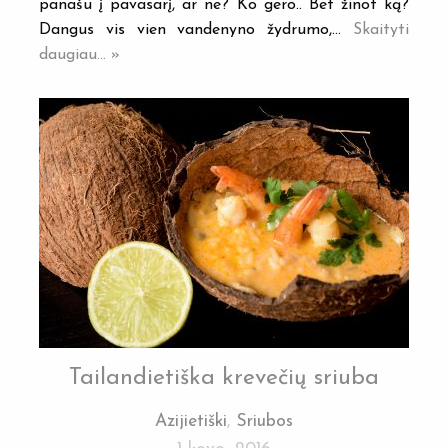
panašu į pavasarį, ar ne? Ko gero.. Bet žinot ką?
Dangus vis vien vandenyno žydrumo,…
Skaityti
daugiau... »
Tailandietiška krevečių sriuba
Azijietiški
,
Sriubos