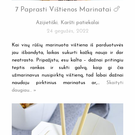
7 Paprasti Vištienos Marinatai 🍗
Azijietiški
,
Karšti patiekalai
24 gegužės, 2022
Kai visų rūšių marinuota vištiena iš parduotuvės
jau išbandyta, laikas sukurti kažką naujo ir dar
neatrasto. Pripažįstu, esu kalta – dažnai pritingiu
teptis rankas ir sukti galvą, kaip gi čia
užmarinavus nusipirktą vištieną, tad labai dažnai
naudoju pirktinius marinatus ar,…
Skaityti
daugiau... »