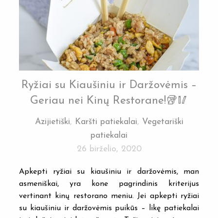
Ryžiai su Kiaušiniu ir Daržovėmis –
Geriau nei Kinų Restorane!🥡🥢
Azijietiški
,
Karšti patiekalai
,
Vegetariški
patiekalai
26 birželio, 2020
Apkepti ryžiai su kiaušiniu ir daržovėmis, man
asmeniškai, yra kone pagrindinis kriterijus
vertinant kinų restorano meniu. Jei apkepti ryžiai
su kiaušiniu ir daržovėmis puikūs – likę patiekalai