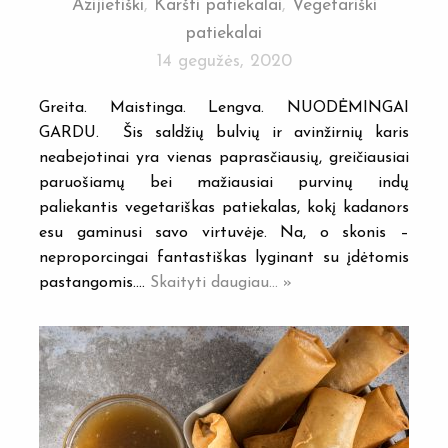
Azijietiški
,
Karšti patiekalai
,
Vegetariški
patiekalai
14 gegužės, 2020
Greita. Maistinga. Lengva. NUODĖMINGAI
GARDU. Šis saldžių bulvių ir avinžirnių karis
neabejotinai yra vienas paprasčiausių, greičiausiai
paruošiamų bei mažiausiai purvinų indų
paliekantis vegetariškas patiekalas, kokį kadanors
esu gaminusi savo virtuvėje. Na, o skonis –
neproporcingai fantastiškas lyginant su įdėtomis
pastangomis.…
Skaityti daugiau... »