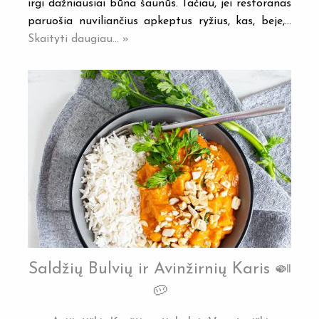
irgi dažniausiai būna šaunūs. Tačiau, jei restoranas
paruošia nuviliančius apkeptus ryžius, kas, beje,…
Skaityti daugiau... »
Saldžių Bulvių ir Avinžirnių Karis 🍛
🥔