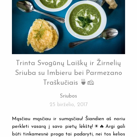
Trinta Svogūnų Laiškų ir Žirnelių
Sriuba su Imbieru bei Parmezano
Traškučiais 🍵🧀
Sriubos
25 birželio, 2017
Mąsčiau mąsčiau ir sumąsčiau! Šiandien aš noriu
perkleti vasarą į savo pietų lėkštę!☀🔥Argi gali
būti tinkamesnė proga tai padaryti, nei tos kelios