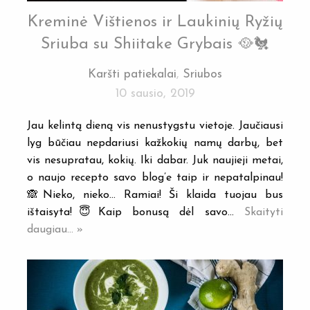
Kreminė Vištienos ir Laukinių Ryžių
Sriuba su Shiitake Grybais 🥘🐔
Karšti patiekalai
,
Sriubos
10 sausio, 2019
Jau kelintą dieną vis nenustygstu vietoje. Jaučiausi
lyg būčiau nepdariusi kažkokių namų darbų, bet
vis nesupratau, kokių. Iki dabar. Juk naujieji metai,
o naujo recepto savo blog’e taip ir nepatalpinau!
🙈Nieko, nieko… Ramiai! Ši klaida tuojau bus
ištaisyta!😇Kaip bonusą dėl savo…
Skaityti
daugiau... »