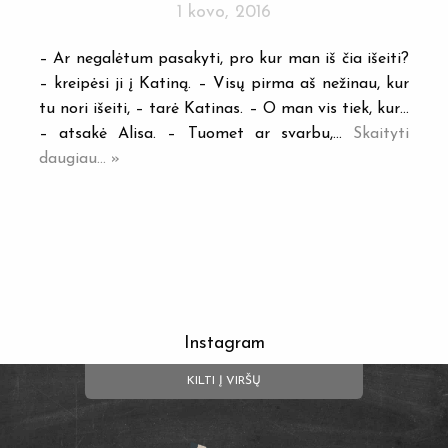
1 kovo, 2016
– Ar negalėtum pasakyti, pro kur man iš čia išeiti?
– kreipėsi ji į Katiną. – Visų pirma aš nežinau, kur
tu nori išeiti, – tarė Katinas. – O man vis tiek, kur…
– atsakė Alisa. – Tuomet ar svarbu,…
Skaityti
daugiau... »
Instagram
KILTI Į VIRŠŲ