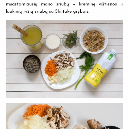
mėgstamiausių mano sriubų – kreminę vištienos ir
laukinių ryžių sriubą su Shiitake grybais.