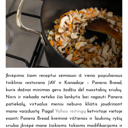
Įkvėpimo šiam receptui sėmiausi iš vieno populiaraus
tinklinio restorano JAV ir Kanadoje – Panera Bread,
kuris dažnai minimas geru žodžiu dėl nuostabių sriubų.
Nors ir niekada neteko čia lankytis bei ragauti Panera
patiekalų, virtualus meniu nebuvo kliūtis įaudrinant
mano vaizduotę. Pagal
Yahoo reitingą
ketvirtoje vietoje
esanti Panera Bread kreminė vištienos ir laukinių ryžių
sriuba įkvėpė mane šiokioms tokioms modifikacijoms ir