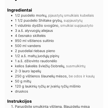
Ingredientai
1/2
puodelio
morkų,
pjaustytų smulkiais kubeliais
1 1/2
puodelio
Shiitake grybų,
supjaustytų
1
vidutinio dydžio svogūno,
smulkiai supjaustyto
3
a.š.
alyvuogių aliejaus
4
česnako skiltelės
950
ml
vištienos sultinio
500
ml
vandens
2
puodeliai
riebaus pieno
1/2
a.š.
maltų juodųjų pipirų
1
a.š.
džiovinto raudonėlio
kelios šakelės
šviežių čiobrelių,
susmulkintų
2-3
lauro lapelių
250
g
vištienos šlaunelių mėsos,
be odos ir kaulų
50
g
miltų
120
g
laukinių ryžių ar įvairių ryžių mišinio
druskos
Instrukcijos
Paruoškite smulkintą vištieną. Blauzdelių mėsą