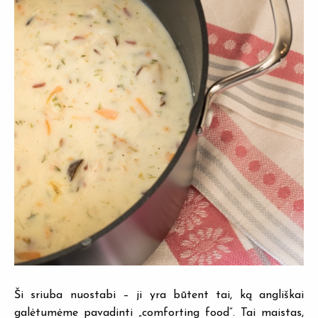
Ši sriuba nuostabi – ji yra būtent tai, ką angliškai
galėtumėme pavadinti „comforting food”. Tai maistas,