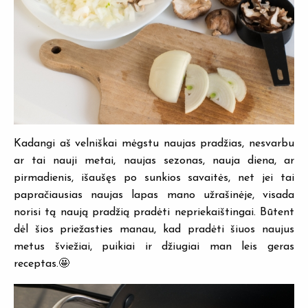
Kadangi aš velniškai mėgstu naujas pradžias, nesvarbu
ar tai nauji metai, naujas sezonas, nauja diena, ar
pirmadienis, išaušęs po sunkios savaitės, net jei tai
papračiausias naujas lapas mano užrašinėje, visada
norisi tą naują pradžią pradėti nepriekaištingai. Būtent
dėl šios priežasties manau, kad pradėti šiuos naujus
metus šviežiai, puikiai ir džiugiai man leis geras
receptas.🤩