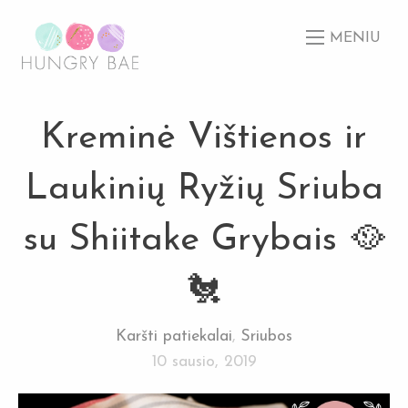
MENIU
Kreminė Vištienos ir
Laukinių Ryžių Sriuba
su Shiitake Grybais 🥘
🐔
Karšti patiekalai
,
Sriubos
10 sausio, 2019