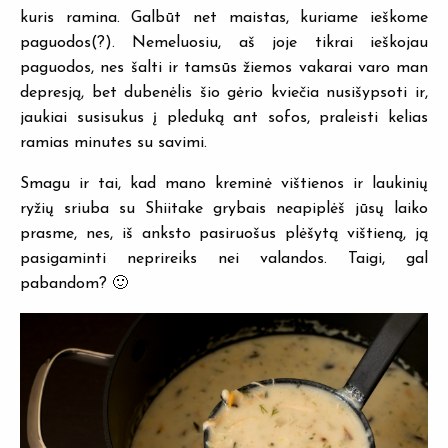
kuris ramina. Galbūt net maistas, kuriame ieškome
paguodos(?). Nemeluosiu, aš joje tikrai ieškojau
paguodos, nes šalti ir tamsūs žiemos vakarai varo man
depresją, bet dubenėlis šio gėrio kviečia nusišypsoti ir,
jaukiai susisukus į pleduką ant sofos, praleisti kelias
ramias minutes su savimi.
Smagu ir tai, kad mano kreminė vištienos ir laukinių
ryžių sriuba su Shiitake grybais neapiplėš jūsų laiko
prasme, nes, iš anksto pasiruošus plėšytą vištieną, ją
pasigaminti neprireiks nei valandos. Taigi, gal
pabandom? 🙂