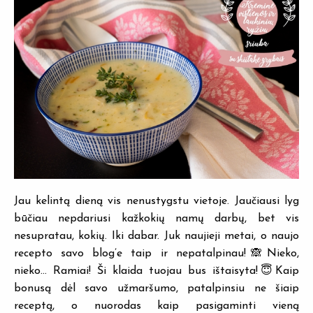
Jau kelintą dieną vis nenustygstu vietoje. Jaučiausi lyg
būčiau nepdariusi kažkokių namų darbų, bet vis
nesupratau, kokių. Iki dabar. Juk naujieji metai, o naujo
recepto savo blog’e taip ir nepatalpinau!🙈Nieko,
nieko… Ramiai! Ši klaida tuojau bus ištaisyta!😇Kaip
bonusą dėl savo užmaršumo, patalpinsiu ne šiaip
receptą, o nuorodas kaip pasigaminti vieną