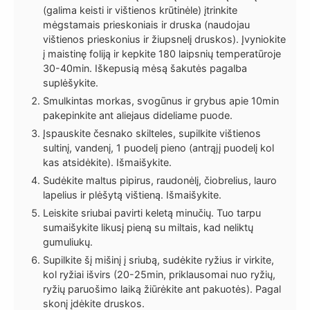
(galima keisti ir vištienos krūtinėle) įtrinkite
mėgstamais prieskoniais ir druska (naudojau
vištienos prieskonius ir žiupsnelį druskos). Įvyniokite
į maistinę foliją ir kepkite 180 laipsnių temperatūroje
30-40min. Iškepusią mėsą šakutės pagalba
suplėšykite.
Smulkintas morkas, svogūnus ir grybus apie 10min
pakepinkite ant aliejaus dideliame puode.
Įspauskite česnako skilteles, supilkite vištienos
sultinį, vandenį, 1 puodelį pieno (antrąjį puodelį kol
kas atsidėkite). Išmaišykite.
Sudėkite maltus pipirus, raudonėlį, čiobrelius, lauro
lapelius ir plėšytą vištieną. Išmaišykite.
Leiskite sriubai pavirti keletą minučių. Tuo tarpu
sumaišykite likusį pieną su miltais, kad neliktų
gumuliukų.
Supilkite šį mišinį į sriubą, sudėkite ryžius ir virkite,
kol ryžiai išvirs (20-25min, priklausomai nuo ryžių,
ryžių paruošimo laiką žiūrėkite ant pakuotės). Pagal
skonį įdėkite druskos.