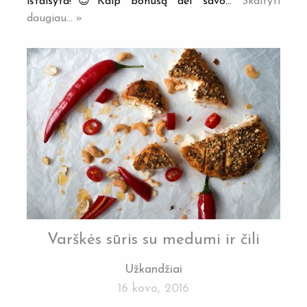
ištaisyta!😇Kaip bonusą dėl savo…
Skaityti
daugiau... »
Varškės sūris su medumi ir čili
Užkandžiai
16 kovo, 2016