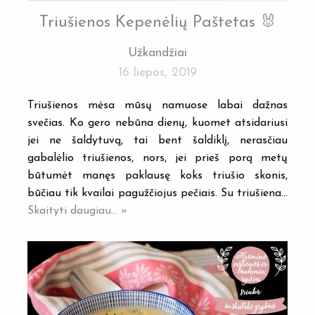
Triušienos Kepenėlių Paštetas 🐰
Užkandžiai
16 liepos, 2019
Triušienos mėsa mūsų namuose labai dažnas
svečias. Ko gero nebūna dienų, kuomet atsidariusi
jei ne šaldytuvą, tai bent šaldiklį, nerasčiau
gabalėlio triušienos, nors, jei prieš porą metų
būtumėt manęs paklausę koks triušio skonis,
būčiau tik kvailai pagužčiojus pečiais. Su triušiena…
Skaityti daugiau... »