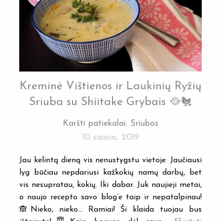
Kreminė Vištienos ir Laukinių Ryžių
Sriuba su Shiitake Grybais 🥘🐔
Karšti patiekalai
,
Sriubos
10 sausio, 2019
Jau kelintą dieną vis nenustygstu vietoje. Jaučiausi
lyg būčiau nepdariusi kažkokių namų darbų, bet
vis nesupratau, kokių. Iki dabar. Juk naujieji metai,
o naujo recepto savo blog’e taip ir nepatalpinau!
🙈Nieko, nieko… Ramiai! Ši klaida tuojau bus