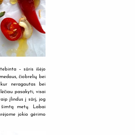
tebinta – sūris išėjo
 medaus, čiobrelių bei
ekur neragautas bei
lėčiau pasakyti, visai
p įlindus į sūrį, jog
r šimtą metų. Labai
rėjome jokio gėrimo