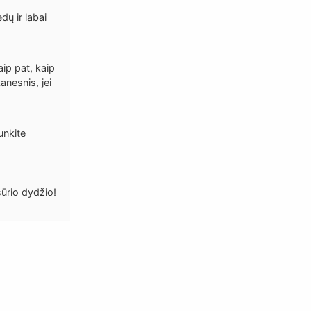
dų ir labai
aip pat, kaip
anesnis, jei
unkite
sūrio dydžio!