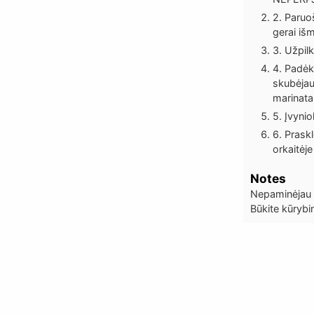
2. Paruoš
gerai išm
3. Užpilk
4. Padėki
skubėjau 
marinata
5. Įvynio
6. Praskl
orkaitėje
Notes
Nepaminėjau t
Būkite kūrybin