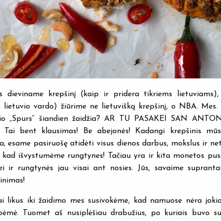
dieviname krepšinį (kaip ir pridera tikriems lietuviams),
 lietuvio vardo) žiūrime ne lietuvišką krepšinį, o NBA. Mes
nio „Spurs“ šiandien žaidžia? AR TU PASAKEI SAN ANT
 Tai bent klausimas! Be abejonės! Kadangi krepšinis mūsų
 esame pasiruošę atidėti visus dienos darbus, mokslus ir ne
 kad išvystumėme rungtynes! Tačiau yra ir kita monetos pusė
ei ir rungtynės jau visai ant nosies. Jūs, savaime supranta
inimas!
dai likus iki žaidimo mes susivokėme, kad namuose nėra joki
apėmė. Tuomet aš nusiplėšiau drabužius, po kuriais buvo s