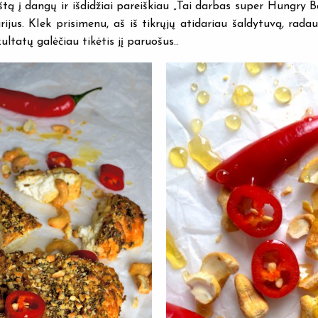
rštą į dangų ir išdidžiai pareiškiau „Tai darbas super Hungry B
rijus. KIek prisimenu, aš iš tikrųjų atidariau šaldytuvą, radau
ultatų galėčiau tikėtis jį paruošus..