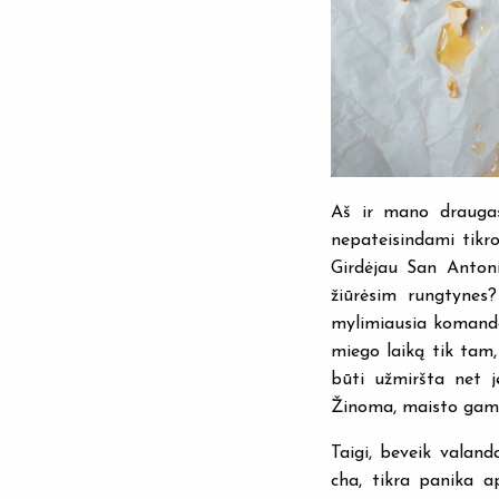
Aš ir mano draugas 
nepateisindami tikro
Girdėjau San Anto
žiūrėsim rungtynes?
mylimiausia komanda,
miego laiką tik tam,
būti užmiršta net j
Žinoma, maisto gam
Taigi, beveik valan
cha, tikra panika 