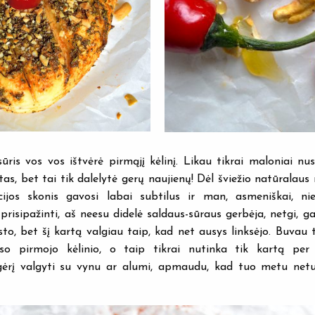
ris vos vos ištvėrė pirmąjį kėlinį. Likau tikrai maloniai nus
as, bet tai tik dalelytė gerų naujienų! Dėl šviežio natūralaus
cijos skonis gavosi labai subtilus ir man, asmeniškai, ni
risipažinti, aš neesu didelė saldaus-sūraus gerbėja, netgi, ga
o, bet šį kartą valgiau taip, kad net ausys linksėjo. Buvau tai
so pirmojo kėlinio, o taip tikrai nutinka tik kartą pe
gėrį valgyti su vynu ar alumi, apmaudu, kad tuo metu netu