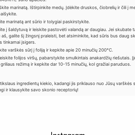
kite marinatą. Ištirpinkite medų. Įdėkite druskos, čiobrelių ir čili į me
aišykite.
ite marinatą ant sūrio ir tolygiai paskirstykite.
te į šaldytuvą ir leiskite pastovėti valandą ar daugiau. Jei skubate t
aš, galite šį žingsnį praleisti, bet atsiminkite, kad sūris bus daug sk
s tinkamai įsigers.
kite varškės sūrį į foliją ir kepkite apie 20 minučių 200°C.
eiskite folijos viršų, pabarstykite smulkintais anakardžių riešutais. Įj
 griliaus režimą ir kepkite dar 10-15 minučių, kol gražiai paruduos.
ikslaus ingredientų kiekio, kadangi jis priklauso nuo Jūsų varškės 
gi ir klausykite savo skonio receptorių!