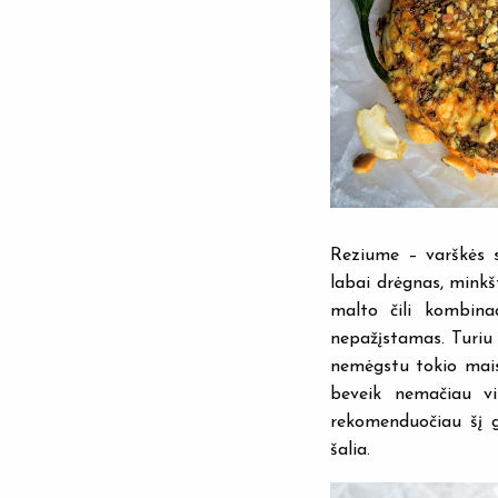
Reziume – varškės sū
labai drėgnas, minkšt
malto čili kombina
nepažįstamas. Turiu p
nemėgstu tokio maist
beveik nemačiau vi
rekomenduočiau šį 
šalia.