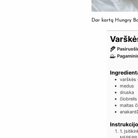
Dar kartą Hungry Bae
Varškės
Pasiruoši
Pagamini
Ingredient
varškės 
medus
druska
čiobrelis
maltas či
anakardž
Instrukcij
1. Įsitiki
NEPERPJ