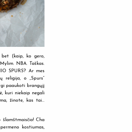
 bet (kaip, ko gero,
. Mylim. NBA. Taškas.
ONIO SPURS? Ar mes
 religija, o „Spurs“
tgi paaukoti brangųjį
, kuri niekaip negali
ma, žinote, kas tai…
o šlamštmaisčio! Cha
upermeno kostiumas,