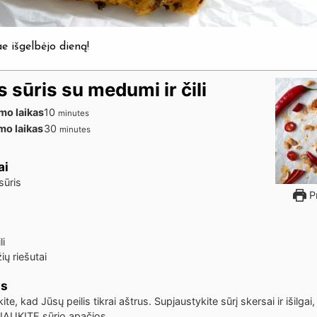
 išgelbėjo dieną!
 sūris su medumi ir čili
minutes
mo laikas
10
minutes
minutes
mo laikas
30
minutes
ai
sūris
Pr
li
ių riešutai
os
nkite, kad Jūsų peilis tikrai aštrus. Supjaustykite sūrį skersai ir išilgai,
AUKITE sūrio apačios.