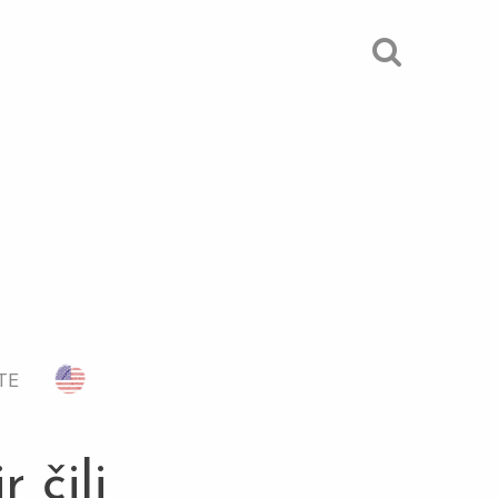
TE
 čili