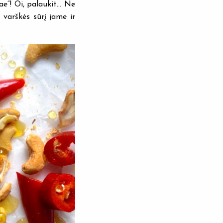
ae“! Oi, palaukit… Ne
 varškės sūrį jame ir