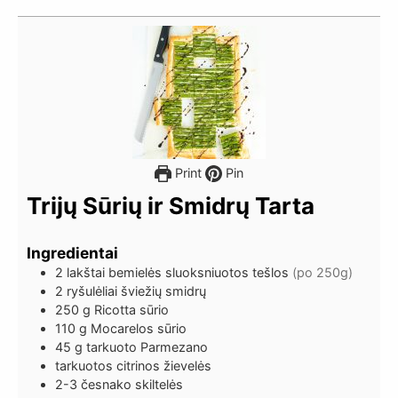
Print
Pin
Trijų Sūrių ir Smidrų Tarta
Ingredientai
2
lakštai
bemielės sluoksniuotos tešlos
(po 250g)
2
ryšulėliai
šviežių smidrų
250
g
Ricotta sūrio
110
g
Mocarelos sūrio
45
g
tarkuoto Parmezano
tarkuotos citrinos žievelės
2-3
česnako skiltelės