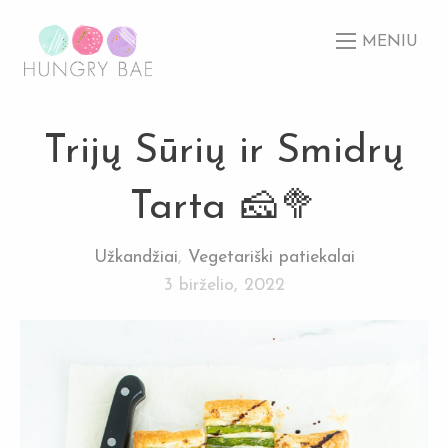
MENIU
Trijų Sūrių ir Smidrų
Tarta 🧀🥦
Užkandžiai
,
Vegetariški patiekalai
3 birželio, 2022