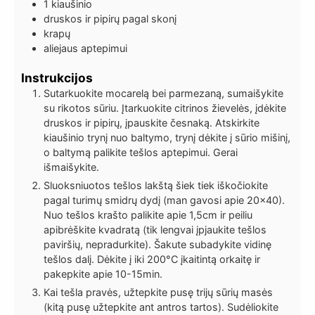
1
kiaušinio
druskos ir pipirų pagal skonį
krapų
aliejaus aptepimui
Instrukcijos
Sutarkuokite mocarelą bei parmezaną, sumaišykite
su rikotos sūriu. Įtarkuokite citrinos žievelės, įdėkite
druskos ir pipirų, įpauskite česnaką. Atskirkite
kiaušinio trynį nuo baltymo, trynį dėkite į sūrio mišinį,
o baltymą palikite tešlos aptepimui. Gerai
išmaišykite.
Sluoksniuotos tešlos lakštą šiek tiek iškočiokite
pagal turimų smidrų dydį (man gavosi apie 20×40).
Nuo tešlos krašto palikite apie 1,5cm ir peiliu
apibrėškite kvadratą (tik lengvai įpjaukite tešlos
paviršių, nepradurkite). Šakute subadykite vidinę
tešlos dalį. Dėkite į iki 200°C įkaitintą orkaitę ir
pakepkite apie 10-15min.
Kai tešla pravės, užtepkite pusę trijų sūrių masės
(kitą pusę užtepkite ant antros tartos). Sudėliokite