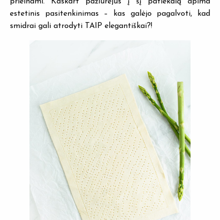
prieinami. Kaskart pažiūrėjus į šį patiekalą apima
estetinis pasitenkinimas – kas galėjo pagalvoti, kad
smidrai gali atrodyti TAIP elegantiškai?!