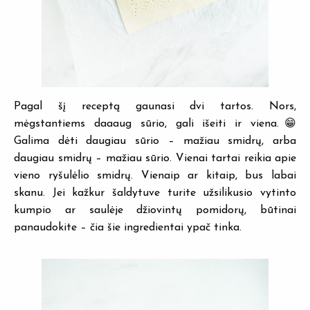
Pagal šį receptą gaunasi dvi tartos. Nors,
mėgstantiems daaaug sūrio, gali išeiti ir viena.😁
Galima dėti daugiau sūrio – mažiau smidrų, arba
daugiau smidrų – mažiau sūrio. Vienai tartai reikia apie
vieno ryšulėlio smidrų. Vienaip ar kitaip, bus labai
skanu. Jei kažkur šaldytuve turite užsilikusio vytinto
kumpio ar saulėje džiovintų pomidorų, būtinai
panaudokite – čia šie ingredientai ypač tinka.