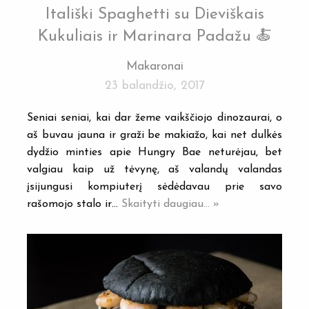
Itališki Spaghetti su Dieviškais
Kukuliais ir Marinara Padažu 🍝
Makaronai
23 balandžio, 2017
Seniai seniai, kai dar žeme vaikščiojo dinozaurai, o
aš buvau jauna ir graži be makiažo, kai net dulkės
dydžio minties apie Hungry Bae neturėjau, bet
valgiau kaip už tėvynę, aš valandų valandas
įsijungusi kompiuterį sėdėdavau prie savo
rašomojo stalo ir…
Skaityti daugiau... »