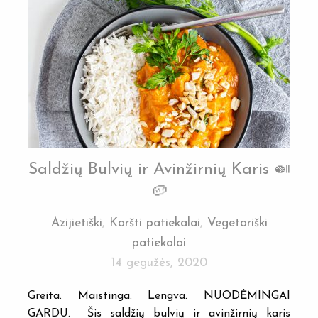
Saldžių Bulvių ir Avinžirnių Karis 🍛
🥔
Azijietiški
,
Karšti patiekalai
,
Vegetariški
patiekalai
14 gegužės, 2020
Greita. Maistinga. Lengva. NUODĖMINGAI
GARDU. Šis saldžių bulvių ir avinžirnių karis