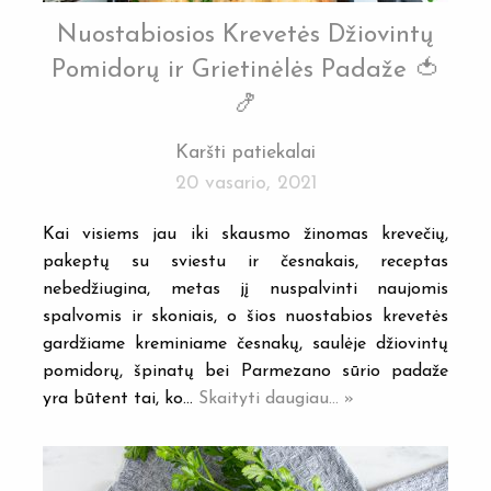
Nuostabiosios Krevetės Džiovintų
Pomidorų ir Grietinėlės Padaže 🍅
🍤
Karšti patiekalai
20 vasario, 2021
Kai visiems jau iki skausmo žinomas krevečių,
pakeptų su sviestu ir česnakais, receptas
nebedžiugina, metas jį nuspalvinti naujomis
spalvomis ir skoniais, o šios nuostabios krevetės
gardžiame kreminiame česnakų, saulėje džiovintų
pomidorų, špinatų bei Parmezano sūrio padaže
yra būtent tai, ko…
Skaityti daugiau... »