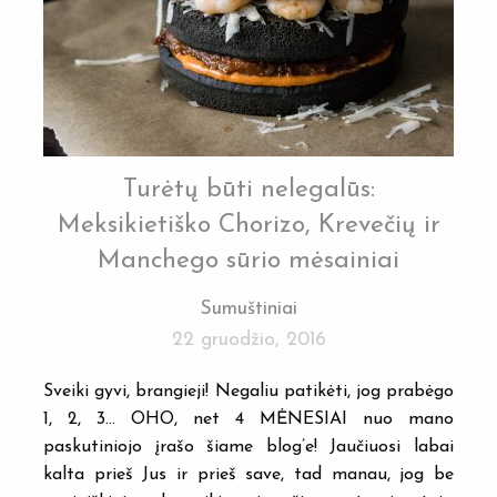
Turėtų būti nelegalūs:
Meksikietiško Chorizo, Krevečių ir
Manchego sūrio mėsainiai
Sumuštiniai
22 gruodžio, 2016
Sveiki gyvi, brangieji! Negaliu patikėti, jog prabėgo
1, 2, 3… OHO, net 4 MĖNESIAI nuo mano
paskutiniojo įrašo šiame blog’e! Jaučiuosi labai
kalta prieš Jus ir prieš save, tad manau, jog be