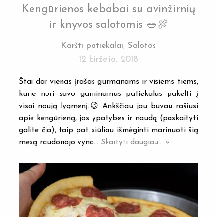
Kengūrienos kebabai su avinžirnių
ir knyvos salotomis 🥗🍖
Karšti patiekalai
,
Salotos
12 birželio, 2018
Štai dar vienas įrašas gurmanams ir visiems tiems,
kurie nori savo gaminamus patiekalus pakelti į
visai naują lygmenį.😉 Ankščiau jau buvau rašiusi
apie kengūrieną, jos ypatybes ir naudą (paskaityti
galite čia), taip pat siūliau išmėginti marinuoti šią
mėsą raudonojo vyno…
Skaityti daugiau... »