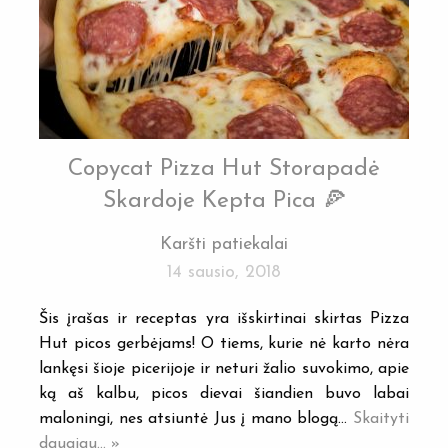
Copycat Pizza Hut Storapadė
Skardoje Kepta Pica 🍕
Karšti patiekalai
14 sausio, 2018
Šis įrašas ir receptas yra išskirtinai skirtas Pizza
Hut picos gerbėjams! O tiems, kurie nė karto nėra
lankęsi šioje picerijoje ir neturi žalio suvokimo, apie
ką aš kalbu, picos dievai šiandien buvo labai
maloningi, nes atsiuntė Jus į mano blogą…
Skaityti
daugiau... »