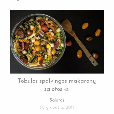
Tobulos spalvingos makaronų
salotos 🥗
Salotos
30 gruodžio, 2017