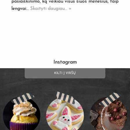
pasiaiškinimo, ką veikiau visus šiuos mėnesius, taip
lengvai…
Skaityti daugiau... »
Instagram
KILTI Į VIRŠŲ
HUNGRY
BAE