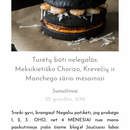
Turėtų būti nelegalūs:
Meksikietiško Chorizo, Krevečių ir
Manchego sūrio mėsainiai
Sumuštiniai
22 gruodžio, 2016
Sveiki gyvi, brangieji! Negaliu patikėti, jog prabėgo
1, 2, 3… OHO, net 4 MĖNESIAI nuo mano
paskutiniojo įrašo šiame blog’e! Jaučiuosi labai