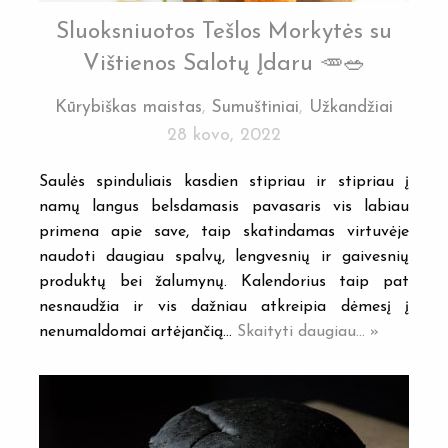
Sluoksniuotos Tešlos Morkytės su
Vištienos Salotų Įdaru 🥕🥗
Kūrybiškas maistas
,
Sumuštiniai
,
Užkandžiai
28 kovo, 2022
Saulės spinduliais kasdien stipriau ir stipriau į
namų langus belsdamasis pavasaris vis labiau
primena apie save, taip skatindamas virtuvėje
naudoti daugiau spalvų, lengvesnių ir gaivesnių
produktų bei žalumynų. Kalendorius taip pat
nesnaudžia ir vis dažniau atkreipia dėmesį į
nenumaldomai artėjančią…
Skaityti daugiau... »