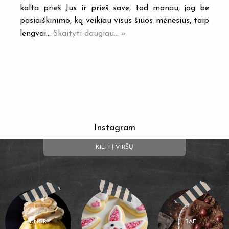
kalta prieš Jus ir prieš save, tad manau, jog be
pasiaiškinimo, ką veikiau visus šiuos mėnesius, taip
lengvai…
Skaityti daugiau... »
Instagram
KILTI Į VIRŠŲ
HUNGRY
BAE