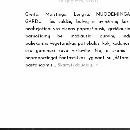
14 gegužės, 2020
Greita. Maistinga. Lengva. NUODĖMINGA
GARDU. Šis saldžių bulvių ir avinžirnių kari
neabejotinai yra vienas paprasčiausių, greičiausia
paruošiamų bei mažiausiai purvinų ind
paliekantis vegetariškas patiekalas, kokį kadanor
esu gaminusi savo virtuvėje. Na, o skonis 
neproporcingai fantastiškas lyginant su įdėtomi
pastangomis.…
Skaityti daugiau... »