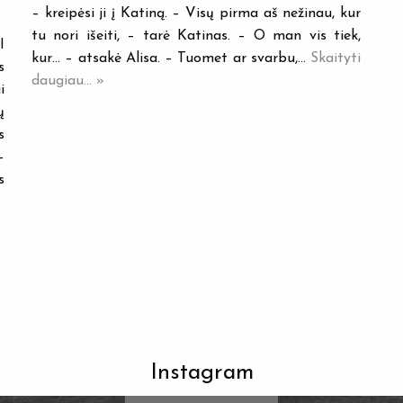
– kreipėsi ji į Katiną. – Visų pirma aš nežinau, kur
tu nori išeiti, – tarė Katinas. – O man vis tiek,
I
kur… – atsakė Alisa. – Tuomet ar svarbu,…
Skaityti
s
daugiau... »
i
ų
s
–
s
Instagram