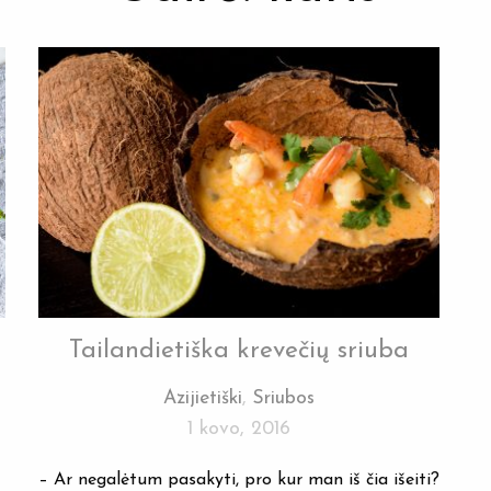
Tailandietiška krevečių sriuba
Azijietiški
,
Sriubos
1 kovo, 2016
– Ar negalėtum pasakyti, pro kur man iš čia išeiti?