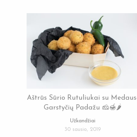
Aštrūs Sūrio Rutuliukai su Medaus
Garstyčių Padažu 🧀🍯🌶
Užkandžiai
30 sausio, 2019