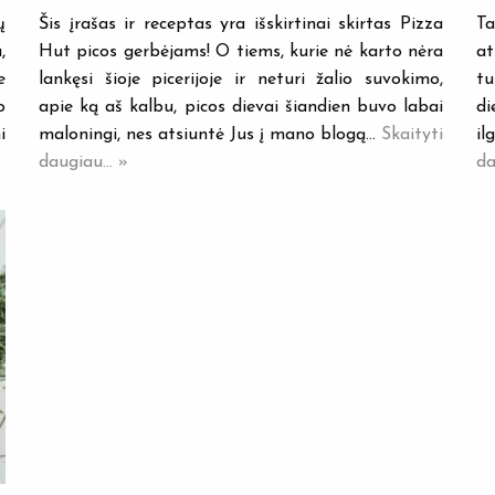
ų
Šis įrašas ir receptas yra išskirtinai skirtas Pizza
Ta
,
Hut picos gerbėjams! O tiems, kurie nė karto nėra
at
e
lankęsi šioje picerijoje ir neturi žalio suvokimo,
tu
o
apie ką aš kalbu, picos dievai šiandien buvo labai
di
i
maloningi, nes atsiuntė Jus į mano blogą…
Skaityti
il
daugiau... »
da