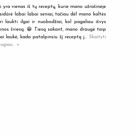
i yra vienas iš tų receptų, kurie mano užrašinėje
sidūrė labai labai seniai, tačiau dėl mano kaltės
ri laukti ilgai ir nuobodžiai, kol pagaliau išvys
enos šviesą. 😁 Tiesą sakant, mano draugė taip
gai laukė, kada patalpinsiu šį receptą į…
Skaityti
ugiau... »