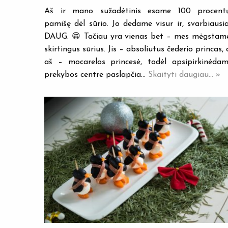
Aš ir mano sužadėtinis esame 100 procent
pamišę dėl sūrio. Jo dedame visur ir, svarbiausia
DAUG. 😁 Tačiau yra vienas bet – mes mėgstam
skirtingus sūrius. Jis – absoliutus čederio princas, 
aš – mocarelos princesė, todėl apsipirkinėdam
prekybos centre paslapčia…
Skaityti daugiau... »