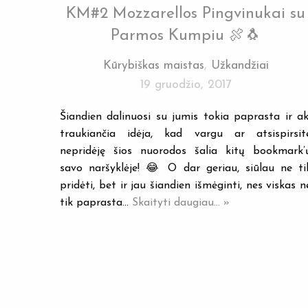
KM#2 Mozzarellos Pingvinukai su
Parmos Kumpiu 🍖🐧
Kūrybiškas maistas
,
Užkandžiai
19 gruodžio, 2017
Šiandien dalinuosi su jumis tokia paprasta ir ak
traukiančia idėja, kad vargu ar atsispirsit
nepridėję šios nuorodos šalia kitų bookmark’
savo naršyklėje! 😂 O dar geriau, siūlau ne ti
pridėti, bet ir jau šiandien išmėginti, nes viskas n
tik paprasta…
Skaityti daugiau... »