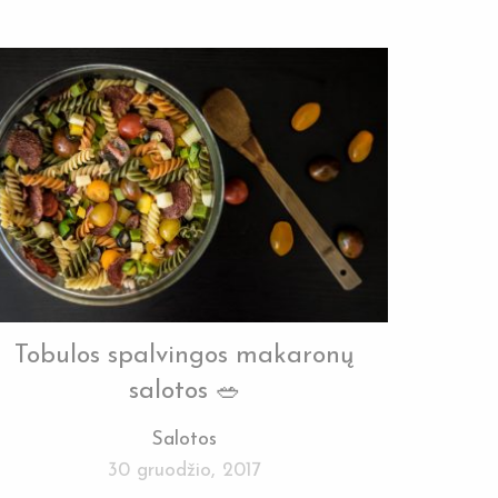
Tobulos spalvingos makaronų
salotos 🥗
Salotos
30 gruodžio, 2017