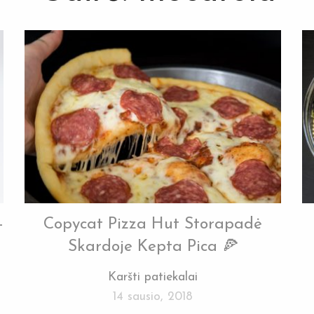
-
Copycat Pizza Hut Storapadė
Skardoje Kepta Pica 🍕
Karšti patiekalai
14 sausio, 2018