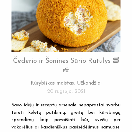
Čederio ir Šoninės Sūrio Rutulys 🥓
🧀
Kūrybiškas maistas
,
Užkandžiai
20 rugsėjo, 2021
Savo idėjų ir receptų arsenale nepaprastai svarbu
turėti keletą patikimų, greitų bei kūrybingų
sprendimų kaip pavaišinti būrį svečių per
vakarėlius ar kasdieniškus pasisėdėjimus namuose.