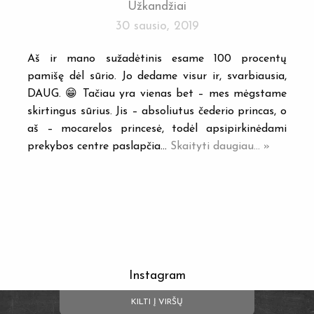
Užkandžiai
30 sausio, 2019
Aš ir mano sužadėtinis esame 100 procentų
pamišę dėl sūrio. Jo dedame visur ir, svarbiausia,
DAUG. 😁 Tačiau yra vienas bet – mes mėgstame
skirtingus sūrius. Jis – absoliutus čederio princas, o
aš – mocarelos princesė, todėl apsipirkinėdami
prekybos centre paslapčia…
Skaityti daugiau... »
Instagram
KILTI Į VIRŠŲ