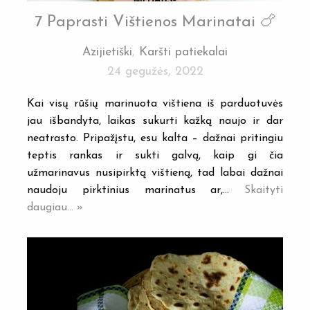
7 Paprasti Vištienos Marinatai 🍗
Azijietiški
,
Karšti patiekalai
24 gegužės, 2022
Kai visų rūšių marinuota vištiena iš parduotuvės
jau išbandyta, laikas sukurti kažką naujo ir dar
neatrasto. Pripažįstu, esu kalta – dažnai pritingiu
teptis rankas ir sukti galvą, kaip gi čia
užmarinavus nusipirktą vištieną, tad labai dažnai
naudoju pirktinius marinatus ar,…
Skaityti
daugiau... »