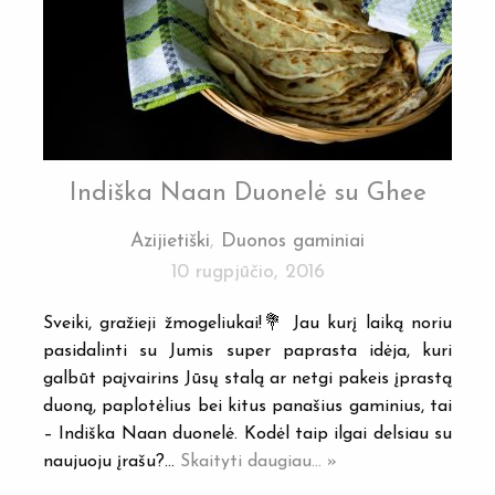
Indiška Naan Duonelė su Ghee
Azijietiški
,
Duonos gaminiai
10 rugpjūčio, 2016
Sveiki, gražieji žmogeliukai!💐 Jau kurį laiką noriu
pasidalinti su Jumis super paprasta idėja, kuri
galbūt paįvairins Jūsų stalą ar netgi pakeis įprastą
duoną, paplotėlius bei kitus panašius gaminius, tai
– Indiška Naan duonelė. Kodėl taip ilgai delsiau su
naujuoju įrašu?…
Skaityti daugiau... »