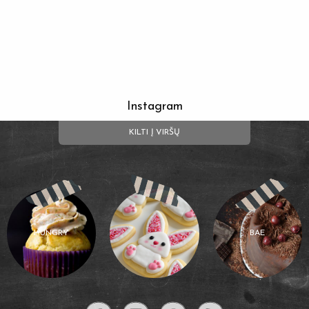
Instagram
KILTI Į VIRŠŲ
HUNGRY
BAE