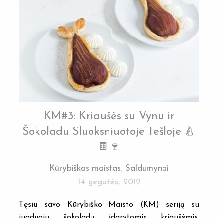
KM#3: Kriaušės su Vynu ir
Šokoladu Sluoksniuotoje Tešloje 🍐
🍫🍷
Kūrybiškas maistas
,
Saldumynai
14 gegužės, 2019
Tęsiu savo Kūrybiško Maisto (KM) seriją su
juoduoju šokoladu įdarytomis kriaušėmis,