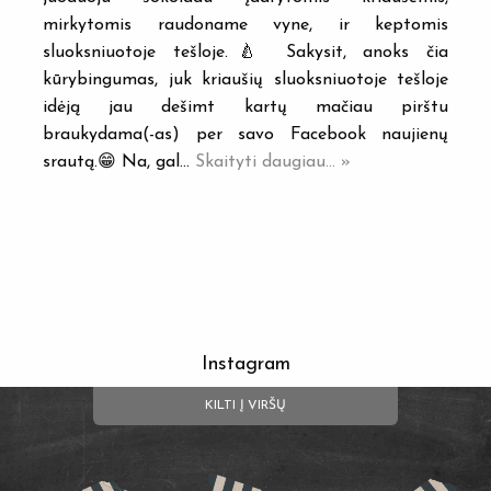
mirkytomis raudoname vyne, ir keptomis
sluoksniuotoje tešloje.🍐 Sakysit, anoks čia
kūrybingumas, juk kriaušių sluoksniuotoje tešloje
idėją jau dešimt kartų mačiau pirštu
braukydama(-as) per savo Facebook naujienų
srautą.😁 Na, gal…
Skaityti daugiau... »
Instagram
KILTI Į VIRŠŲ