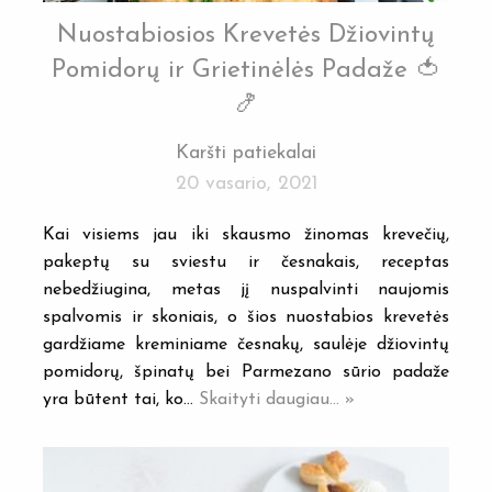
Nuostabiosios Krevetės Džiovintų
Pomidorų ir Grietinėlės Padaže 🍅
🍤
Karšti patiekalai
20 vasario, 2021
Kai visiems jau iki skausmo žinomas krevečių,
pakeptų su sviestu ir česnakais, receptas
nebedžiugina, metas jį nuspalvinti naujomis
spalvomis ir skoniais, o šios nuostabios krevetės
gardžiame kreminiame česnakų, saulėje džiovintų
pomidorų, špinatų bei Parmezano sūrio padaže
yra būtent tai, ko…
Skaityti daugiau... »