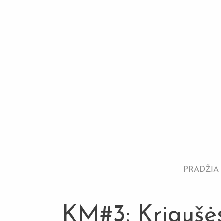
PRADŽIA
KM#3: Kriaušės