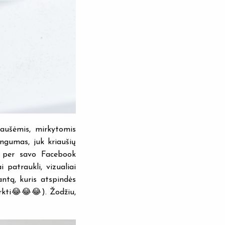
aušėmis, mirkytomis
ngumas, juk kriaušių
) per savo Facebook
 patraukli, vizualiai
antą, kuris atspindės
rkti😂😂😂). Žodžiu,