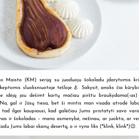
ko Maisto (KM) seriją su juoduoju šokoladu įdarytomis kri
keptomis sluoksniuotoje tešloje.🍐 Sakysit, anoks čia kūrybi
loje idėją jau dešimt kartų mačiau pirštu braukydama(-as
a, gal ir Jūsų tiesa, bet ši mintis man visada atrodė labai
, tad ilgai kaupiausi, kad galėčiau Jums pristatyti savo vari
s ir šokoladas – mano asmenybė, nežinau, ar juoktis, ar ve
žadu Jums labai skanų desertą, o ir vyno liks (*klink, klink*)😉.