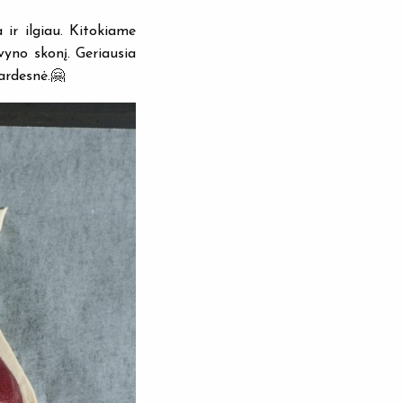
 ir ilgiau. Kitokiame
vyno skonį. Geriausia
gardesnė.🤗