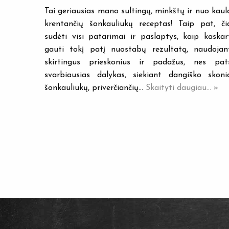
Tai geriausias mano sultingų, minkštų ir nuo kaul
krentančių šonkauliukų receptas! Taip pat, či
sudėti visi patarimai ir paslaptys, kaip kaskar
gauti tokį patį nuostabų rezultatą, naudojan
skirtingus prieskonius ir padažus, nes pat
svarbiausias dalykas, siekiant dangiško skoni
šonkauliukų, priverčiančių…
Skaityti daugiau... »