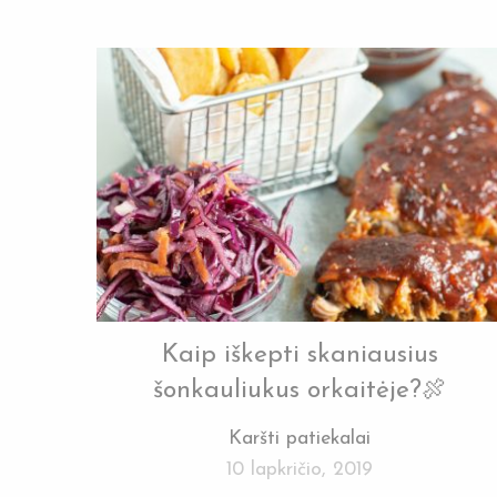
Kaip iškepti skaniausius
šonkauliukus orkaitėje?🍖
Karšti patiekalai
10 lapkričio, 2019