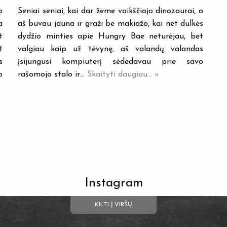
o
Seniai seniai, kai dar žeme vaikščiojo dinozaurai, o
a
aš buvau jauna ir graži be makiažo, kai net dulkės
t
dydžio minties apie Hungry Bae neturėjau, bet
t
valgiau kaip už tėvynę, aš valandų valandas
s
įsijungusi kompiuterį sėdėdavau prie savo
o
rašomojo stalo ir…
Skaityti daugiau... »
Instagram
KILTI Į VIRŠŲ