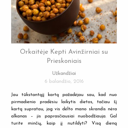
Orkaitėje Kepti Avinžirniai su
Prieskoniais
Užkandžiai
6 balandžio, 2016
Jau tūkstantąjį kartą pažadėjau sau, kad nuo
pirmadienio pradėsiu laikytis dietos, tačiau šį
kartą supratau, jog vis dėlto mano skrandis nėra
alkanas – jis paprasčiausiai nuobodžiauja. Gal
turite minčių, kaip jį nutildyti? Visą dieną