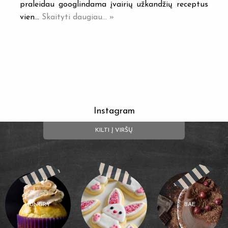
praleidau googlindama įvairių užkandžių receptus
vien…
Skaityti daugiau... »
Instagram
KILTI Į VIRŠŲ
HUNGRY
BAE