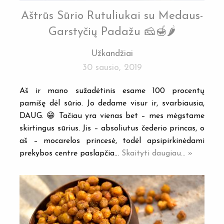
Aštrūs Sūrio Rutuliukai su Medaus-
Garstyčių Padažu 🧀🍯🌶
Užkandžiai
30 sausio, 2019
Aš ir mano sužadėtinis esame 100 procentų
pamišę dėl sūrio. Jo dedame visur ir, svarbiausia,
DAUG. 😁 Tačiau yra vienas bet – mes mėgstame
skirtingus sūrius. Jis – absoliutus čederio princas, o
aš – mocarelos princesė, todėl apsipirkinėdami
prekybos centre paslapčia…
Skaityti daugiau... »