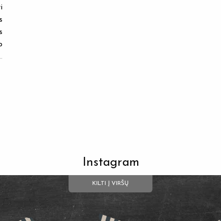
i
s
s
p
.
Instagram
KILTI Į VIRŠŲ