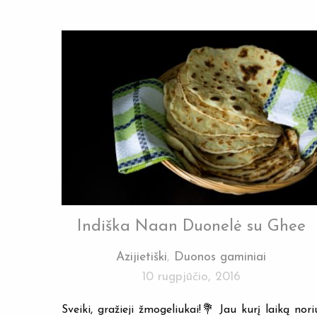
Indiška Naan Duonelė su Ghee
Azijietiški
,
Duonos gaminiai
10 rugpjūčio, 2016
Sveiki, gražieji žmogeliukai!💐 Jau kurį laiką nori