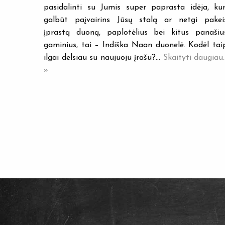
pasidalinti su Jumis super paprasta idėja, kur
galbūt paįvairins Jūsų stalą ar netgi pakei
įprastą duoną, paplotėlius bei kitus panašiu
gaminius, tai – Indiška Naan duonelė. Kodėl tai
ilgai delsiau su naujuoju įrašu?…
Skaityti daugiau..
»