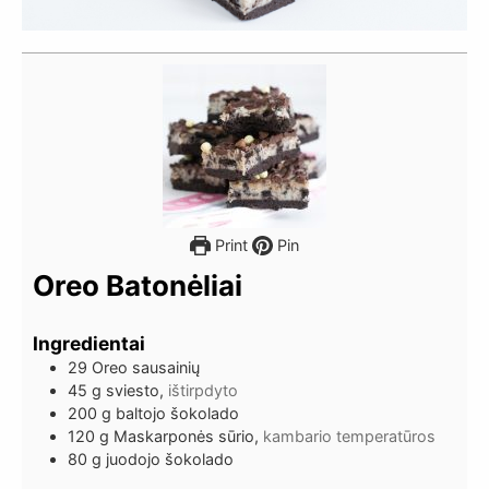
Print
Pin
Oreo Batonėliai
Ingredientai
29
Oreo sausainių
45
g
sviesto,
ištirpdyto
200
g
baltojo šokolado
120
g
Maskarponės sūrio,
kambario temperatūros
80
g
juodojo šokolado