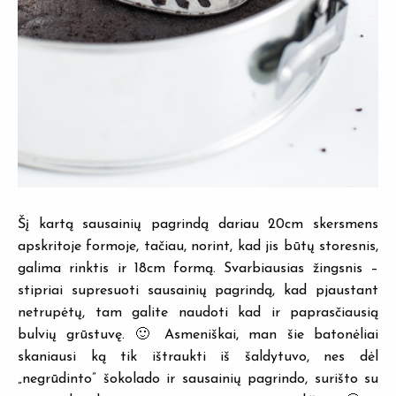
Šį kartą sausainių pagrindą dariau 20cm skersmens
apskritoje formoje, tačiau, norint, kad jis būtų storesnis,
galima rinktis ir 18cm formą. Svarbiausias žingsnis –
stipriai supresuoti sausainių pagrindą, kad pjaustant
netrupėtų, tam galite naudoti kad ir paprasčiausią
bulvių grūstuvę. 🙂 Asmeniškai, man šie batonėliai
skaniausi ką tik ištraukti iš šaldytuvo, nes dėl
„negrūdinto” šokolado ir sausainių pagrindo, surišto su