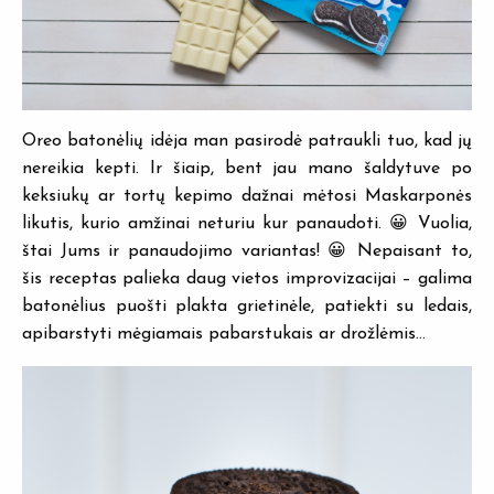
Oreo batonėlių idėja man pasirodė patraukli tuo, kad jų
nereikia kepti. Ir šiaip, bent jau mano šaldytuve po
keksiukų ar tortų kepimo dažnai mėtosi Maskarponės
likutis, kurio amžinai neturiu kur panaudoti. 😀 Vuolia,
štai Jums ir panaudojimo variantas! 😀 Nepaisant to,
šis receptas palieka daug vietos improvizacijai – galima
batonėlius puošti plakta grietinėle, patiekti su ledais,
apibarstyti mėgiamais pabarstukais ar drožlėmis…