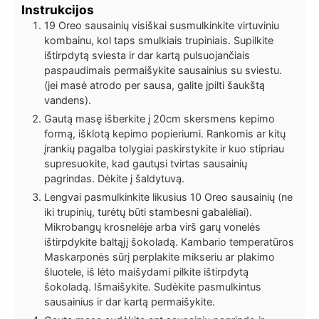
Instrukcijos
19 Oreo sausainių visiškai susmulkinkite virtuviniu
kombainu, kol taps smulkiais trupiniais. Supilkite
ištirpdytą sviesta ir dar kartą pulsuojančiais
paspaudimais permaišykite sausainius su sviestu.
(jei masė atrodo per sausa, galite įpilti šaukštą
vandens).
Gautą masę išberkite į 20cm skersmens kepimo
formą, išklotą kepimo popieriumi. Rankomis ar kitų
įrankių pagalba tolygiai paskirstykite ir kuo stipriau
supresuokite, kad gautųsi tvirtas sausainių
pagrindas. Dėkite į šaldytuvą.
Lengvai pasmulkinkite likusius 10 Oreo sausainių (ne
iki trupinių, turėtų būti stambesni gabalėliai).
Mikrobangų krosnelėje arba virš garų vonelės
ištirpdykite baltąjį šokoladą. Kambario temperatūros
Maskarponės sūrį perplakite mikseriu ar plakimo
šluotele, iš lėto maišydami pilkite ištirpdytą
šokoladą. Išmaišykite. Sudėkite pasmulkintus
sausainius ir dar kartą permaišykite.