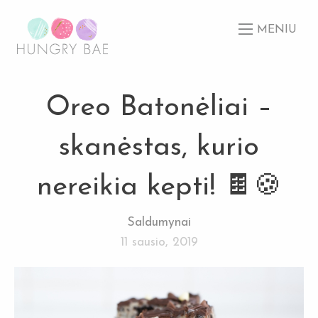
MENIU
Oreo Batonėliai –
skanėstas, kurio
nereikia kepti! 🍫🍪
Saldumynai
11 sausio, 2019