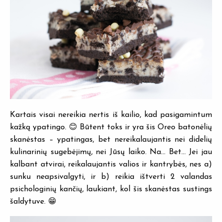
Kartais visai nereikia nertis iš kailio, kad pasigamintum
kažką ypatingo. 😊 Būtent toks ir yra šis Oreo batonėlių
skanėstas – ypatingas, bet nereikalaujantis nei didelių
kulinarinių sugebėjimų, nei Jūsų laiko. Na… Bet… Jei jau
kalbant atvirai, reikalaujantis valios ir kantrybės, nes a)
sunku neapsivalgyti, ir b) reikia ištverti 2 valandas
psichologinių kančių, laukiant, kol šis skanėstas sustings
šaldytuve. 😁