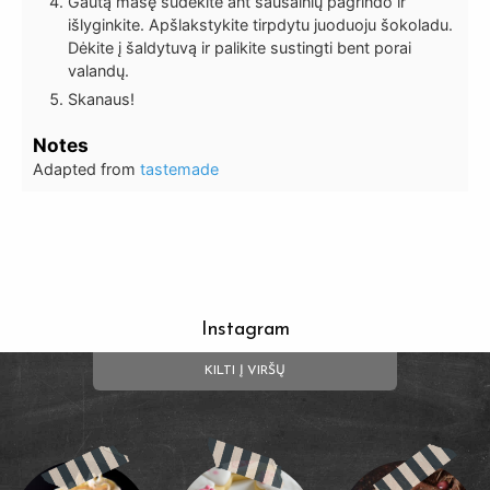
Gautą masę sudėkite ant sausainių pagrindo ir
išlyginkite. Apšlakstykite tirpdytu juoduoju šokoladu.
Dėkite į šaldytuvą ir palikite sustingti bent porai
valandų.
Skanaus!
Notes
Adapted from
tastemade
Instagram
KILTI Į VIRŠŲ