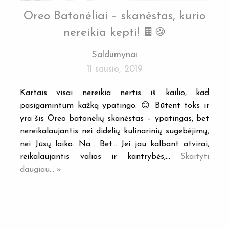
Oreo Batonėliai – skanėstas, kurio
nereikia kepti! 🍫🍪
Saldumynai
11 sausio, 2019
Kartais visai nereikia nertis iš kailio, kad
pasigamintum kažką ypatingo. 😊 Būtent toks ir
yra šis Oreo batonėlių skanėstas – ypatingas, bet
nereikalaujantis nei didelių kulinarinių sugebėjimų,
nei Jūsų laiko. Na… Bet… Jei jau kalbant atvirai,
reikalaujantis valios ir kantrybės,…
Skaityti
daugiau... »