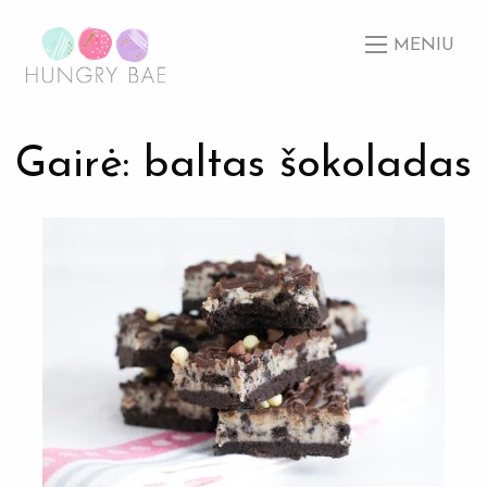
MENIU
Gairė: baltas šokoladas