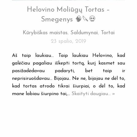
Helovino Moliūgų Tortas –
Smegenys 🧠🔪💀
Kūrybiškas maistas
,
Saldumynai
,
Tortai
23 spalio, 2019
Aš taip laukiau… Taip laukiau Helovino, kad
galėčiau pagaliau iškepti tortą, kurį kasmet sau
pasižadėdavau padaryti, bet taip ir
neprisiruošdavau… Bijojau.. Ne ne, bijojau ne dėl to,
kad tortas atrodo tikrai šiurpiai, o dėl to, kad
mane labiau šiurpino tai,…
Skaityti daugiau... »