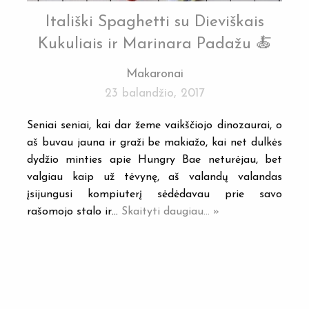
Itališki Spaghetti su Dieviškais
Kukuliais ir Marinara Padažu 🍝
Makaronai
23 balandžio, 2017
Seniai seniai, kai dar žeme vaikščiojo dinozaurai, o
aš buvau jauna ir graži be makiažo, kai net dulkės
dydžio minties apie Hungry Bae neturėjau, bet
valgiau kaip už tėvynę, aš valandų valandas
įsijungusi kompiuterį sėdėdavau prie savo
rašomojo stalo ir…
Skaityti daugiau... »