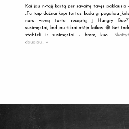
Kai jau n-tąjį kartą per savaitę tavęs paklausia 
„Tu taip dažnai kepi tortus, kada gi pagaliau įkels
nors vieną torto receptą į Hungry Bae?”
susimąstai, kad jau tikrai atėjo laikas. 😂 Bet tad
stabteli ir susimąstai – hmm, kuo…
Skaityt
daugiau... »