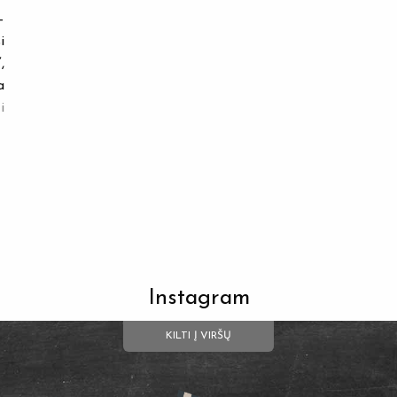
–
i
,
a
i
Instagram
KILTI Į VIRŠŲ