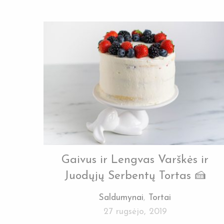
Gaivus ir Lengvas Varškės ir
Juodųjų Serbentų Tortas 🍰
Saldumynai
,
Tortai
27 rugsėjo, 2019