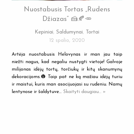
Nuostabusis Tortas „Rudens
Džiazas” 🍰🍂🥕
Kepiniai
,
Saldumynai
,
Tortai
12 spalio, 2020
Artėja nuostabusis Helovynas ir man jau taip
niežti nagus, kad negaliu nustygti vietoje! Galvoje
milijonas idėjų tortų, torčiukų ir kitų skanumynų
dekoracijoms.🎃 Taip pat ne ką mažiau idėjų turiu
ir maistui, kuris man asocijuojasi su rudeniu. Namų
lentynose ir šaldytuve…
Skaityti daugiau... »