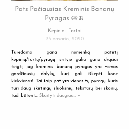
Pats Pačiausias Kreminis Bananų
Pyragas 🥧🍌
Kepiniai
,
Tortai
25 vasario, 2020
Turėdama gana nemenką patirtį
kepinių/tortų/pyragų srityje galiu gana drąsiai
teigti, jog kreminis bananų pyragas yra vienas
gardžiausių dalykų, kurį gali iškepti kone
kiekvienas! Tai taip pat yra vienas tų pyragų, kuris
turi daug skirtingų sluoksnių, tekstūrų bei skonių,
tad, būtent…
Skaityti daugiau... »