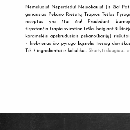
Nemeluoju! Neperdedu! Nejuokauju! Jis čia! Pat
geriausias Pekano Riešutų Trapios Tešlos Pyrag
receptas yra štai čia! Pradedant burnoj
tirpstančia trapia sviestine tešla, baigiant šilkinėj
karamelėje apskrudusiais pekano(karijų) riešutai
– kiekvienas šio pyrago kąsnelis tiesiog dieviškas
Tik 7 ingredientai ir keliolika…
Skaityti daugiau... »