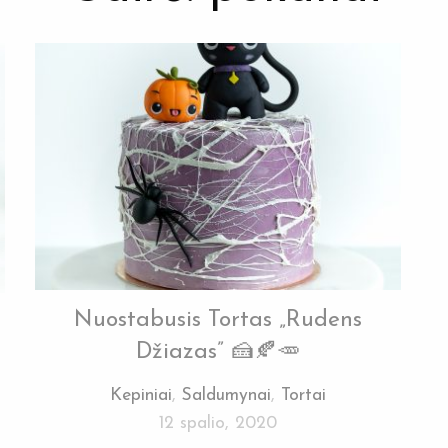
Nuostabusis Tortas „Rudens
Džiazas” 🍰🍂🥕
Kepiniai
,
Saldumynai
,
Tortai
12 spalio, 2020