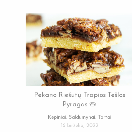
Pekano Riešutų Trapios Tešlos
Pyragas 🥧
Kepiniai
,
Saldumynai
,
Tortai
16 birželio, 2022