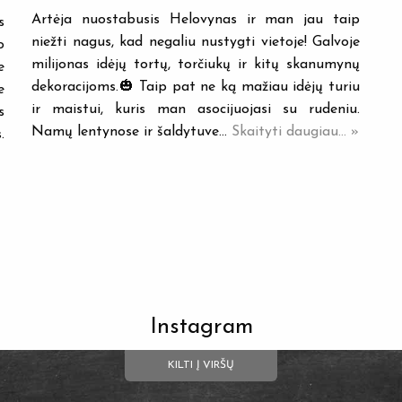
Artėja nuostabusis Helovynas ir man jau taip
s
niežti nagus, kad negaliu nustygti vietoje! Galvoje
o
milijonas idėjų tortų, torčiukų ir kitų skanumynų
e
dekoracijoms.🎃 Taip pat ne ką mažiau idėjų turiu
e
ir maistui, kuris man asocijuojasi su rudeniu.
s
Namų lentynose ir šaldytuve…
Skaityti daugiau... »
.
Instagram
KILTI Į VIRŠŲ