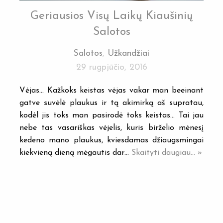
Geriausios Visų Laikų Kiaušinių
Salotos
Salotos
,
Užkandžiai
29 rugpjūčio, 2016
Vėjas… Kažkoks keistas vėjas vakar man beeinant
gatve suvėlė plaukus ir tą akimirką aš supratau,
kodėl jis toks man pasirodė toks keistas… Tai jau
nebe tas vasariškas vėjelis, kuris birželio mėnesį
kedeno mano plaukus, kviesdamas džiaugsmingai
kiekvieną dieną mėgautis dar…
Skaityti daugiau... »