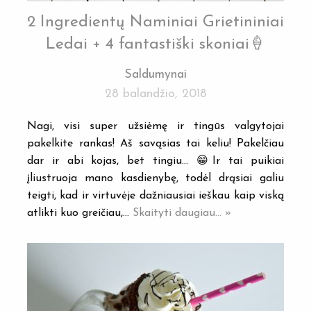
2 Ingredientų Naminiai Grietininiai
Ledai + 4 fantastiški skoniai🍦
Saldumynai
28 balandžio, 2018
Nagi, visi super užsiėmę ir tingūs valgytojai
pakelkite rankas! Aš savąsias tai keliu! Pakelčiau
dar ir abi kojas, bet tingiu… 😁Ir tai puikiai
įliustruoja mano kasdienybę, todėl drąsiai galiu
teigti, kad ir virtuvėje dažniausiai ieškau kaip viską
atlikti kuo greičiau,…
Skaityti daugiau... »