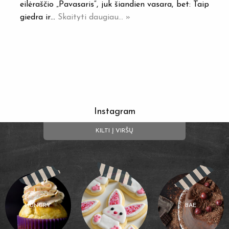
eilėraščio „Pavasaris“, juk šiandien vasara, bet: Taip
giedra ir…
Skaityti daugiau... »
Instagram
KILTI Į VIRŠŲ
HUNGRY
BAE