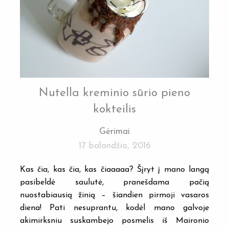
Nutella kreminio sūrio pieno
kokteilis
Gėrimai
17 balandžio, 2016
Kas čia, kas čia, kas čiaaaaa? Šįryt į mano langą
pasibeldė saulutė, pranešdama pačią
nuostabiausią žinią – šiandien pirmoji vasaros
diena! Pati nesuprantu, kodėl mano galvoje
akimirksniu suskambejo posmelis iš Maironio