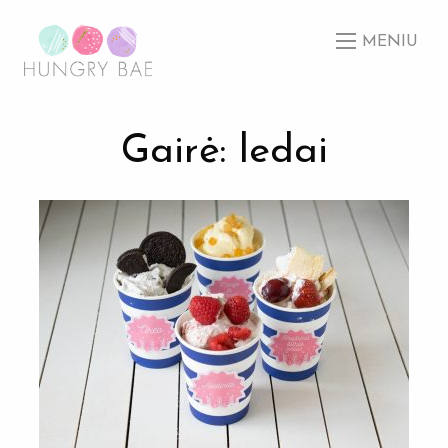
MENIU
Gairė: ledai