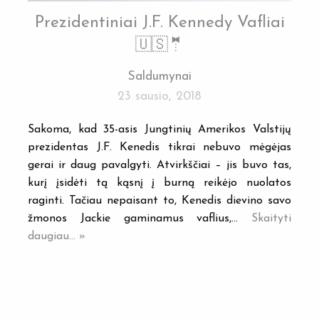
Prezidentiniai J.F. Kennedy Vafliai
🇺🇸🤵
Saldumynai
23 sausio, 2018
Sakoma, kad 35-asis Jungtinių Amerikos Valstijų
prezidentas J.F. Kenedis tikrai nebuvo mėgėjas
gerai ir daug pavalgyti. Atvirkščiai – jis buvo tas,
kurį įsidėti tą kąsnį į burną reikėjo nuolatos
raginti. Tačiau nepaisant to, Kenedis dievino savo
žmonos Jackie gaminamus vaflius,…
Skaityti
daugiau... »