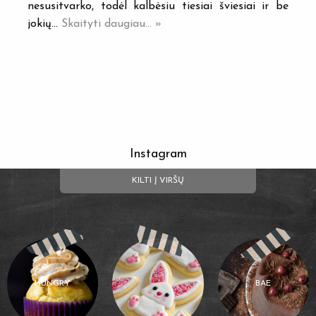
nesusitvarko, todėl kalbėsiu tiesiai šviesiai ir be
jokių…
Skaityti daugiau... »
Instagram
KILTI Į VIRŠŲ
HUNGRY
BAE