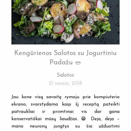
Kengūrienos Salotos su Jogurtiniu
Padažu 🥗
Salotos
21 sausio, 2018
Jau kone visą savaitę rymoju prie kompiuterio
ekrano, svarstydama kaip šį receptą pateikti
patraukliai ir priimtinai vis dar gana
konservatiškai mūsų liaudžiai. 😁 Deja, deja –
mano neuronų jungtys su šia užduotimi