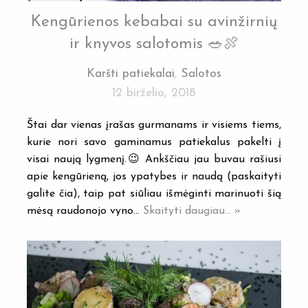
Kengūrienos kebabai su avinžirnių
ir knyvos salotomis 🥗🍖
Karšti patiekalai
,
Salotos
12 birželio, 2018
Štai dar vienas įrašas gurmanams ir visiems tiems,
kurie nori savo gaminamus patiekalus pakelti į
visai naują lygmenį.😉 Ankščiau jau buvau rašiusi
apie kengūrieną, jos ypatybes ir naudą (paskaityti
galite čia), taip pat siūliau išmėginti marinuoti šią
mėsą raudonojo vyno…
Skaityti daugiau... »