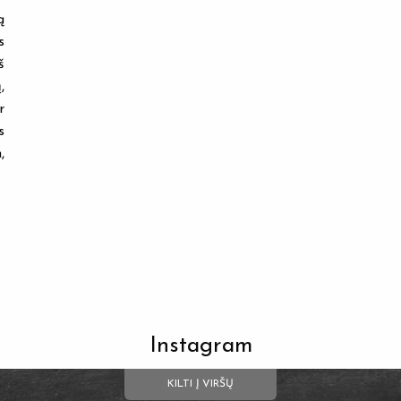
ą
s
š
,
r
s
,
Instagram
KILTI Į VIRŠŲ