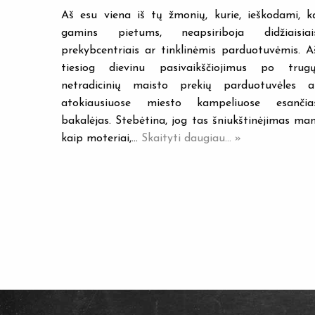
Aš esu viena iš tų žmonių, kurie, ieškodami, k
gamins pietums, neapsiriboja didžiaisiai
prekybcentriais ar tinklinėmis parduotuvėmis. A
tiesiog dievinu pasivaikščiojimus po trugų
netradicinių maisto prekių parduotuvėles a
atokiausiuose miesto kampeliuose esančia
bakalėjas. Stebėtina, jog tas šniukštinėjimas man
kaip moteriai,…
Skaityti daugiau... »