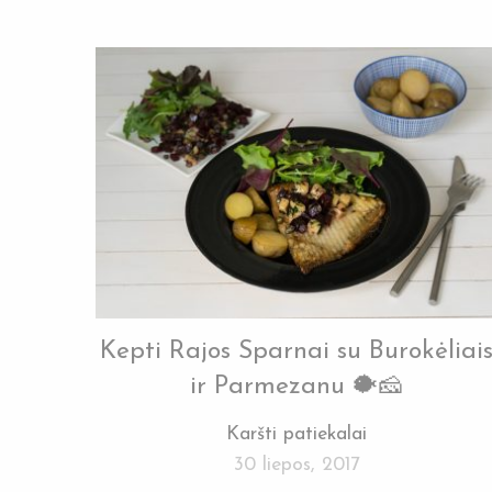
Kepti Rajos Sparnai su Burokėliai
ir Parmezanu 🐡🧀
Karšti patiekalai
30 liepos, 2017