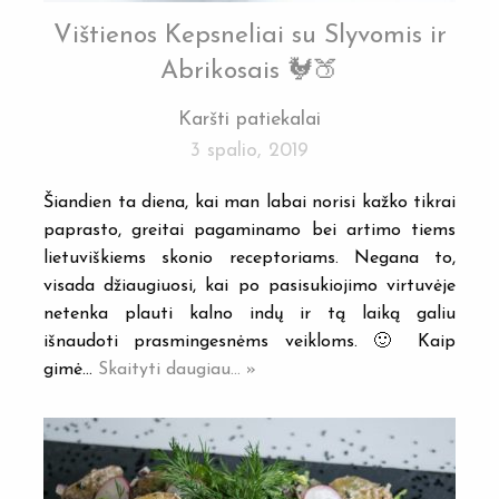
Vištienos Kepsneliai su Slyvomis ir
Abrikosais 🐓🍑
Karšti patiekalai
3 spalio, 2019
Šiandien ta diena, kai man labai norisi kažko tikrai
paprasto, greitai pagaminamo bei artimo tiems
lietuviškiems skonio receptoriams. Negana to,
visada džiaugiuosi, kai po pasisukiojimo virtuvėje
netenka plauti kalno indų ir tą laiką galiu
išnaudoti prasmingesnėms veikloms. 🙂 Kaip
gimė…
Skaityti daugiau... »