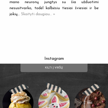
mano neuronų jungtys su šia užduotimi
nesusitvarko, todėl kalbėsiu tiesiai šviesiai ir be
jokių…
Skaityti daugiau... »
Instagram
KILTI Į VIRŠŲ
HUNGRY
BAE