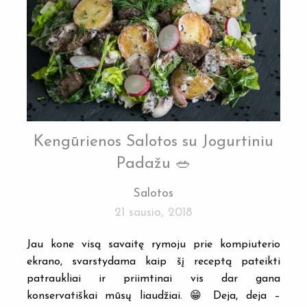
Kengūrienos Salotos su Jogurtiniu
Padažu 🥗
Salotos
21 sausio, 2018
Jau kone visą savaitę rymoju prie kompiuterio
ekrano, svarstydama kaip šį receptą pateikti
patraukliai ir priimtinai vis dar gana
konservatiškai mūsų liaudžiai. 😁 Deja, deja –