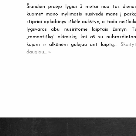
Šiandien praėjo lygiai 3 metai nuo tos dienos
kuomet mano mylimasis nusivedė mane į parką
stipriai apkabinęs iškėlė aukštyn, o tada neišlaik
lygsvaros abu nusiritome laiptais žemyn. T
„romantišką” akimirką, kai aš su nubrozdinto
kojom ir alkūnėm gulėjau ant laiptų,…
Skaityt
daugiau... »