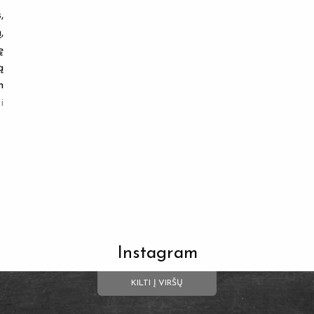
,
,
ę
ą
m
i
Instagram
KILTI Į VIRŠŲ