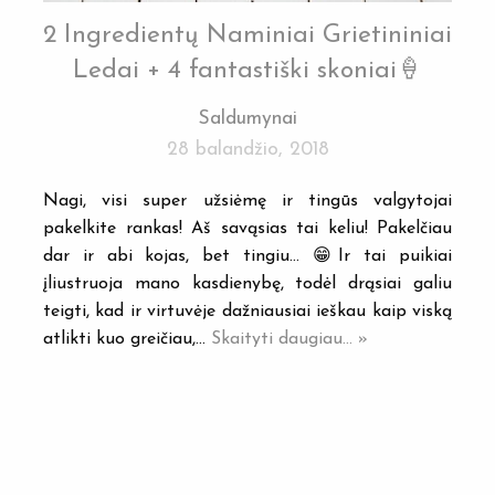
2 Ingredientų Naminiai Grietininiai
Ledai + 4 fantastiški skoniai🍦
Saldumynai
28 balandžio, 2018
Nagi, visi super užsiėmę ir tingūs valgytojai
pakelkite rankas! Aš savąsias tai keliu! Pakelčiau
dar ir abi kojas, bet tingiu… 😁Ir tai puikiai
įliustruoja mano kasdienybę, todėl drąsiai galiu
teigti, kad ir virtuvėje dažniausiai ieškau kaip viską
atlikti kuo greičiau,…
Skaityti daugiau... »