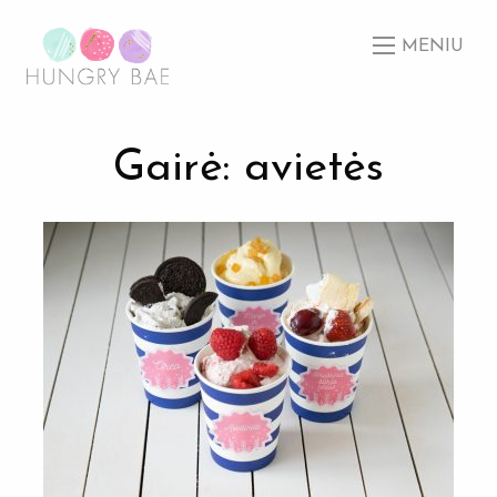
MENIU
Gairė: avietės