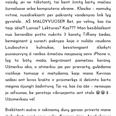
vaizdą, jei ne tūkstantį, tai bent šimtą kartų mačiau
žurnaluose arba kompiuterio ekrane… Klasika – namukų
virtinė, nusidriekianti per pakrantę vandenyno link lyg
gyvatėlė… AŠ MALDYVUOSE!!! Bet, po velnių, kas čia
taip ūžia?! Laivas? Lėktuvas? Kas??? Man besiblaškant
nuo bevardžio piršto nukrito 3 karatų Tiffany žiedas,
bemėginant jį surasti pakrypo koja ir nulūžo raudono
Louboutin’o kulniukas, besistengiant išlaikyti
pusiausvyrą iš rankos išmečiau naujausią savo iPhone ir,
lyg to būtų maža, begriūnant pamečiau karūną.
Užmerkiu akis, o atmerkiu jas per prievartą, gulėdama
visiškoje tamsoje ir matydama, kaip mano Kevinas
sėdasi ant lovos krašto ir prisimerkęs iš dešimto karto
mėgina išjungti žadintuvą. Tai va, kas čia ūžė – nenaujas
jo aifounas, be perstojo vibruojantis ant stalo 😁😁📱.
Užsimerkiau vėl.
Brėkštanti aušra ir rakinamų durų garsas privertė mane