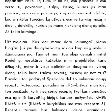
nepaisant visko, ką turiu ir ko ne, esu princesė ir esu
verta tų pavasarinių tulpių žiemą, kurias jis man
parneša, esu verta jo miego, kurį gali paaukoti dėl to,
kad atsikėlus turėčiau ką užkąsti, esu verta visų mažų ir
didelių dalykėlių, kuriais jis mane kiekvieną dieną apipila.
Aš tokia laiminga…
Užsisvajojau… Kas dar mane daro laiminga? Mano
blog’as! Juk jau daugybę kartų sakiau, kaip aš jį myliu ir
džiaugiuosi juo. Tuomet man toptelėjo geniali mintis!
Kodėl gi nesukūrus kažkokio mini projektėlio, kuris
džiugintų mane ir visus aplinkinius daugiau nei vieną
dieną, tokio kuris truktų savaitę, mėnesį ar net tris?
Privalau tai padaryti! Specialiai dėl to sukūriau naują
receptų kategoriją, pavadinimu „Kūrybiškas maistas”,
ten pasižadu įkelti visą seriją receptų (kol kas numačius
esu apie 15 kūrybiškų idėjų), kuriuos pažymėsiu KM#1;
KM#8 ir t.t. (KM#8 = kūrybiškas maistas, receptas 8).
Receptų turinys bus linksmas, idėjos originalios,