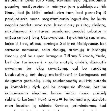
išsibudinti prieš savo valią. Kevinas išėjo. Apsikabinusi
pagalvę nusišypsojau ir mintyse jam padėkojau… Juk
žinau, kad jis kėlėsi anksti vien tam, kad parneštų iš
parduotuvės mano mėgstamiausio jogurtuko, be kurio
negaliu pradėti savo ryto. Įsisiaučiau į jo šiltąjį chalatą,
nukulniavau iki virtuvės, pasidariau puodelį arbatos ir
grįžau su juo į lovą. Užsisvajojau… Tą akimirką supratau,
kokia iš tiesų aš esu laiminga. Gal ir ne Maldyvuose, bet
savuose namuose, šalia draugų, artimųjų ir brangių
žmonių, gal be super brangaus Tiffany 3 karatų žiedo,
bet dar turtingesnė – galiu matyti, girdėti, džiaugtis
gyvenimu be jokių suvaržymų, gal be raudonų
Louboutin’ų, bet daug moteriškesnė ir žavingesnė, nei
dauguma gražuolių, kurių raudonpadžių aukštis nurodo
jų kompleksų dydį, gal be naujausio iPhone, bet su
naujausiomis idėjomis, kurios verčia mano pasaulį
suktis. O karūna? Karūna yra.👑 Jei pamirštu ją užsidėti,
man kasdien ją uždeda Kevinas, primindamas, kad