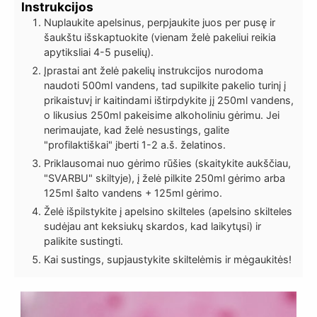
Instrukcijos
Nuplaukite apelsinus, perpjaukite juos per pusę ir
šaukštu išskaptuokite (vienam želė pakeliui reikia
apytiksliai 4-5 puselių).
Įprastai ant želė pakelių instrukcijos nurodoma
naudoti 500ml vandens, tad supilkite pakelio turinį į
prikaistuvį ir kaitindami ištirpdykite jį 250ml vandens,
o likusius 250ml pakeisime alkoholiniu gėrimu. Jei
nerimaujate, kad želė nesustings, galite
"profilaktiškai" įberti 1-2 a.š. želatinos.
Priklausomai nuo gėrimo rūšies (skaitykite aukščiau,
"SVARBU" skiltyje), į želė pilkite 250ml gėrimo arba
125ml šalto vandens + 125ml gėrimo.
Želė išpilstykite į apelsino skilteles (apelsino skilteles
sudėjau ant keksiukų skardos, kad laikytųsi) ir
palikite sustingti.
Kai sustings, supjaustykite skiltelėmis ir mėgaukitės!