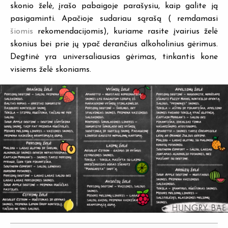
skonio želė, įrašo pabaigoje parašysiu, kaip galite ją
pasigaminti. Apačioje sudariau sąrašą ( remdamasi
šiomis
rekomendacijomis), kuriame rasite įvairius želė
skonius bei prie jų ypač derančius alkoholinius gėrimus.
Degtinė yra universaliausias gėrimas, tinkantis kone
visiems želė skoniams.