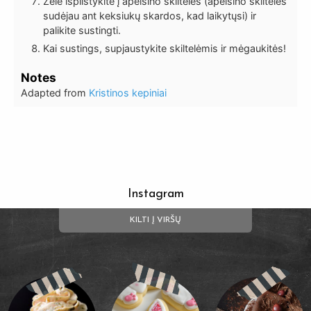
Želė išpilstykite į apelsino skilteles (apelsino skilteles
sudėjau ant keksiukų skardos, kad laikytųsi) ir
palikite sustingti.
Kai sustings, supjaustykite skiltelėmis ir mėgaukitės!
Notes
Adapted from
Kristinos kepiniai
Instagram
KILTI Į VIRŠŲ