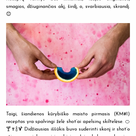
smagios, džiuginančios akį, širdį, o, svarbiausia, skrandį.
😊
Taigi, šiandienos kūrybiško maisto pirmasis (KM#1)
receptas yra spalvingi želė shot’ai apelsinų skiltelėse. 🍊
🍸🍷🍾🍹 Didžiausias iššūkis buvo suderinti skonį ir shot’o