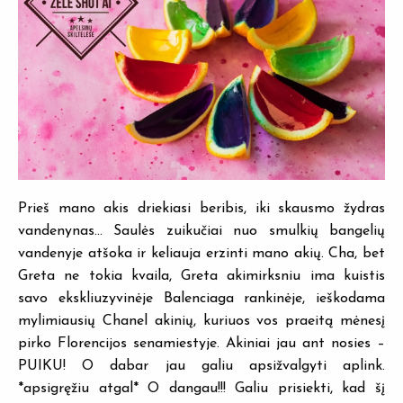
Prieš mano akis driekiasi beribis, iki skausmo žydras
vandenynas… Saulės zuikučiai nuo smulkių bangelių
vandenyje atšoka ir keliauja erzinti mano akių. Cha, bet
Greta ne tokia kvaila, Greta akimirksniu ima kuistis
savo ekskliuzyvinėje Balenciaga rankinėje, ieškodama
mylimiausių Chanel akinių, kuriuos vos praeitą mėnesį
pirko Florencijos senamiestyje. Akiniai jau ant nosies –
PUIKU! O dabar jau galiu apsižvalgyti aplink.
*apsigręžiu atgal* O dangau!!! Galiu prisiekti, kad šį