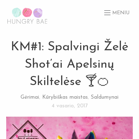
MENIU
KM#1: Spalvingi Želė
Shot’ai Apelsinų
Skiltelėse 🍸🍊
Gėrimai
,
Kūrybiškas maistas
,
Saldumynai
4 vasario, 2017