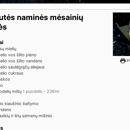
utės naminės mėsainių
ės
ai
sų mielių
lio vos šilto pieno
Pr
elio vos šilto vandens
lio saulėgrąžų aliejaus
elio cukraus
ruskos
io
odelių miltų
1 puodelis - 236ml
io kiaušinio baltymo
andens
ėklų ir linų sėmenų mišinio
os