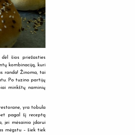
dėl šios priežasties
ntų kombinaciją, kuri
as randa! Žinoma, tai
tu. Po tuzino partijų
abiai minkštų naminių
restorane, yra tobula
bet pagal šį receptą
 jei mėsainio įdarui
as mėgstu – šiek tiek