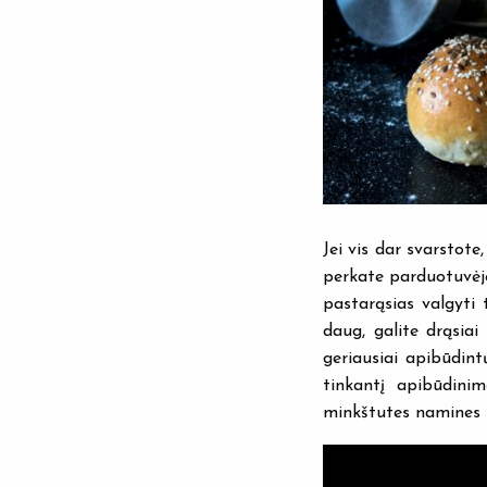
Jei vis dar svarstote
perkate parduotuvėje
pastarąsias valgyti 
daug, galite drąsiai 
geriausiai apibūdint
tinkantį apibūdinim
minkštutes namines 