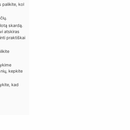
palikite, kol
čių.
lotą skardą.
vi atskiras
nti praktiškai
ikite
tykime
snių, kepkite
ykite, kad