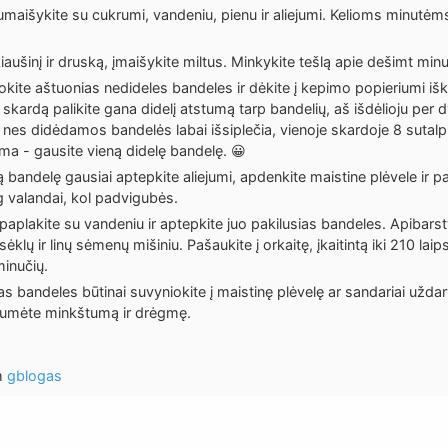
maišykite su cukrumi, vandeniu, pienu ir aliejumi. Kelioms minutėms 
kiaušinį ir druską, įmaišykite miltus. Minkykite tešlą apie dešimt minu
kite aštuonias nedideles bandeles ir dėkite į kepimo popieriumi išk
skardą palikite gana didelį atstumą tarp bandelių, aš išdėlioju per d
 nes didėdamos bandelės labai išsiplečia, vienoje skardoje 8 sutalpi
a - gausite vieną didelę bandelę. 😀
 bandelę gausiai aptepkite aliejumi, apdenkite maistine plėvele ir pal
valandai, kol padvigubės.
paplakite su vandeniu ir aptepkite juo pakilusias bandeles. Apibars
klų ir linų sėmenų mišiniu. Pašaukite į orkaitę, įkaitintą iki 210 laip
minučių.
as bandeles būtinai suvyniokite į maistinę plėvelę ar sandariai uždar
umėte minkštumą ir drėgmę.
m
gblogas