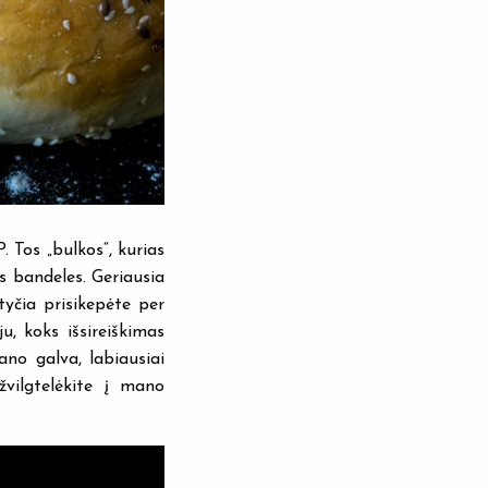
. Tos „bulkos“, kurias
s bandeles. Geriausia
tyčia prisikepėte per
ju, koks išsireiškimas
ano galva, labiausiai
žvilgtelėkite į mano