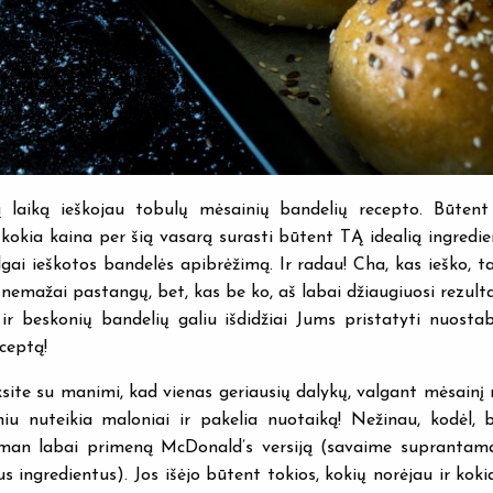
ą laiką ieškojau tobulų mėsainių bandelių recepto. Būtent 
kokia kaina per šią vasarą surasti būtent TĄ idealią ingredie
lgai ieškotos bandelės apibrėžimą. Ir radau! Cha, kas ieško, t
 nemažai pastangų, bet, kas be ko, aš labai džiaugiuosi rezulta
ų ir beskonių bandelių galiu išdidžiai Jums pristatyti nuost
ceptą!
ksite su manimi, kad vienas geriausių dalykų, valgant mėsainį 
iu nuteikia maloniai ir pakelia nuotaiką! Nežinau, kodėl, 
an labai primeną McDonald’s versiją (savaime suprantama,
 ingredientus). Jos išėjo būtent tokios, kokių norėjau ir koki