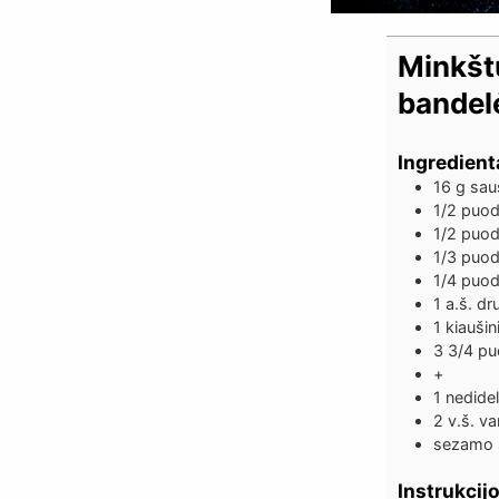
Minkšt
bandel
Ingredient
16
g
sau
1/2
puode
1/2
puod
1/3
puode
1/4
puod
1
a.š. d
1
kiaušin
3 3/4
pu
+
1
nedidel
2
v.š. v
sezamo s
Instrukcij