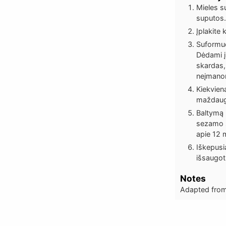
Mieles su
suputos.
Įplakite 
Suformuo
Dėdami į 
skardas,
neįmanom
Kiekvieną
maždaug 
Baltymą 
sezamo sė
apie 12 
Iškepusi
išsaugot
Notes
Adapted fro