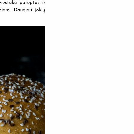
viestuku pateptos ir
niam. Daugiau jokių