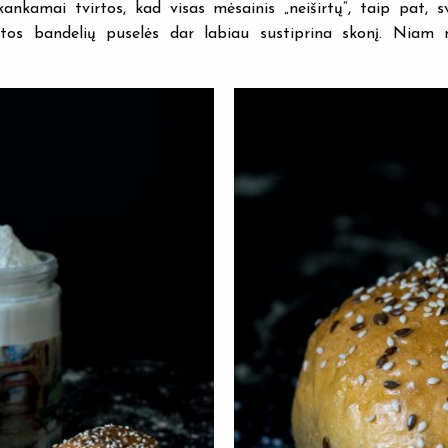
kankamai tvirtos, kad visas mėsainis „neiširtų“, taip pat, s
ntos bandelių puselės dar labiau sustiprina skonį. Niam 