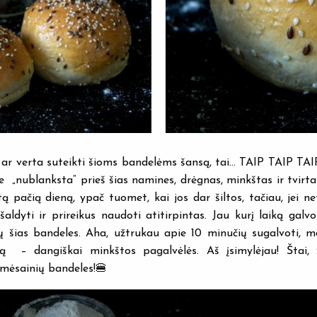
, ar verta suteikti šioms bandelėms šansą, tai… TAIP TAIP TAIP
 „nublanksta“ prieš šias namines, drėgnas, minkštas ir tvirta
tą pačią dieną, ypač tuomet, kai jos dar šiltos, tačiau, jei ne
šaldyti ir prireikus naudoti atitirpintas. Jau kurį laiką galvo
ų šias bandeles. Aha, užtrukau apie 10 minučių sugalvoti, m
ą – dangiškai minkštos pagalvėlės. Aš įsimylėjau! Štai, 
mėsainių bandeles!🍔