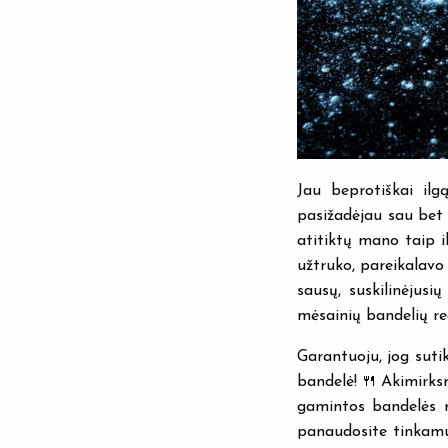
Jau beprotiškai ilg
pasižadėjau sau bet 
atitiktų mano taip i
užtruko, pareikalavo
sausų, suskilinėjusi
mėsainių bandelių re
Garantuoju, jog suti
bandelė!🍴Akimirksn
gamintos bandelės m
panaudosite tinkamus