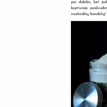
per didelės, bet pa
keptuvėje paskrudi
nuobodžių bandelių!