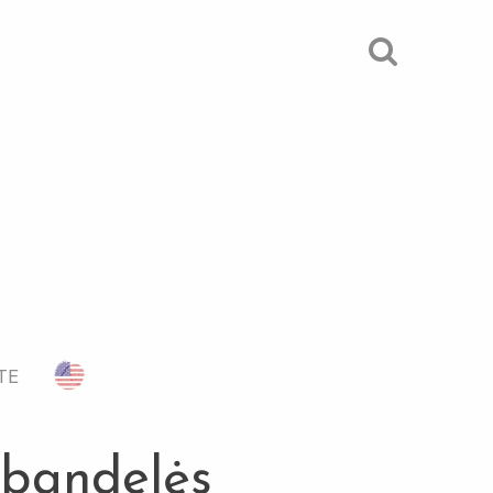
TE
 bandelės