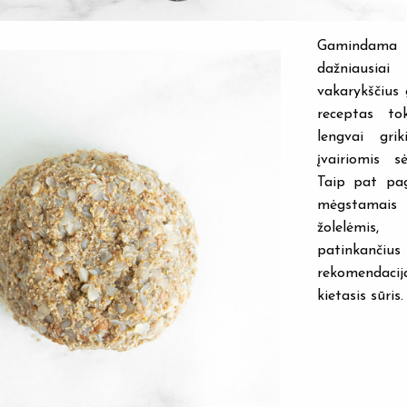
Gamindama 
dažniaus
vakarykščius g
receptas to
lengvai grik
įvairiomis s
Taip pat pag
mėgstamais
žolelėmi
patinkančiu
rekomenda
kietasis sūris