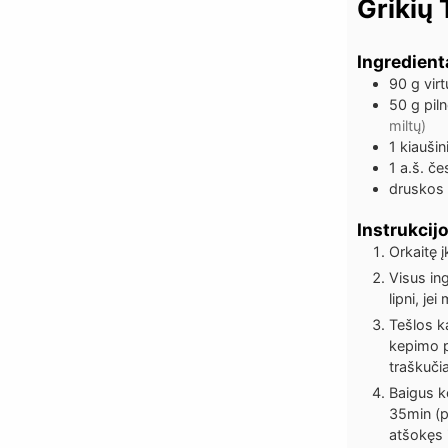
Grikių 
Ingredient
90
g
virt
50
g
pil
miltų)
1
kiauši
1
a.š.
če
druskos
Instrukcij
Orkaitę į
Visus in
lipni, je
Tešlos k
kepimo po
traškuči
Baigus k
35min (p
atšokęs i