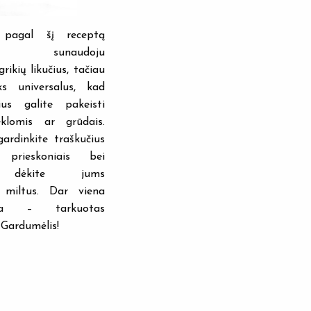
pagal šį receptą
iai sunaudoju
rikių likučius, tačiau
ks universalus, kad
ius galite pakeisti
ėklomis ar grūdais.
ardinkite traškučius
 prieskoniais bei
s, dėkite jums
s miltus. Dar viena
cija – tarkuotas
. Gardumėlis!