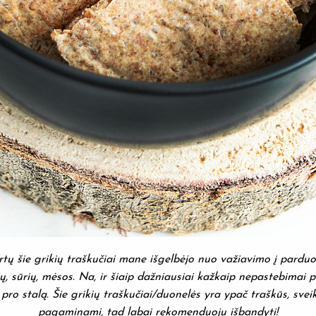
rtų šie grikių traškučiai mane išgelbėjo nuo važiavimo į parduo
ių, sūrių, mėsos. Na, ir šiaip dažniausiai kažkaip nepastebimai 
pro stalą. Šie grikių traškučiai/duonelės yra ypač traškūs, sveiki
pagaminami, tad labai rekomenduoju išbandyti!