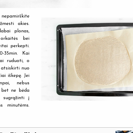
nepamirškite
mesti akies.
labai plonas,
orkaitės bei
itai perkepti.
0-35min. Kai
iai ruduoti, o
atsiskirti nuo
iai iškepę. Jei
mpai, nebus
 bet ne bėda
sugrąžinti į
ms minutėms.