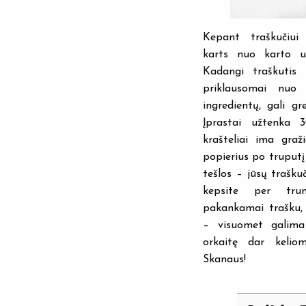
Kepant traškučiui 
karts nuo karto už
Kadangi traškutis 
priklausomai nuo 
ingredientų, gali gre
Įprastai užtenka 3
krašteliai ima graž
popierius po truputį 
tešlos – jūsų traškuč
kepsite per tru
pakankamai trašku,
– visuomet galima 
orkaitę dar kelio
Skanaus!