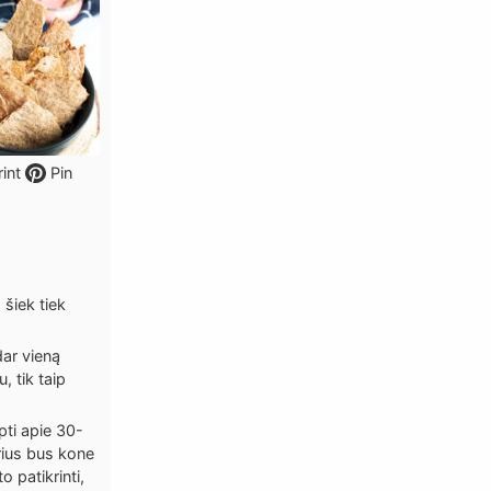
int
Pin
šiek tiek
dar vieną
, tik taip
pti apie 30-
rius bus kone
o patikrinti,