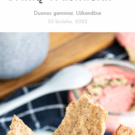
Duonos gaminiai
,
Užkandžiai
30 birželio, 2022