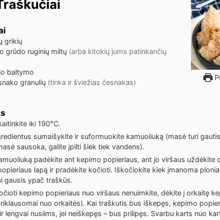
Traškučiai
ai
ų grikių
no grūdo ruginių miltų
(arba kitokių jums patinkančių
nio baltymo
Pr
snako granulių
(tinka ir šviežias česnakas)
os
kaitinkite iki 190°C.
gredientus sumaišykite ir suformuokite kamuoliuką (masė turi gautis 
i masė sausoka, galite įpilti šiek tiek vandens).
amuoliuką padėkite ant kepimo popieriaus, ant jo viršaus uždėkite 
pieriaus lapą ir pradėkite kočioti. Iškočiokite kiek įmanoma ploniau
ai gausis ypač traškūs.
očioti kepimo popieriaus nuo viršaus nenuimkite, dėkite į orkaitę ke
riklausomai nuo orkaitės). Kai traškutis bus iškepęs, kepimo popie
r lengvai nusiims, jei neiškepęs – bus prilipęs. Svarbu karts nuo kart