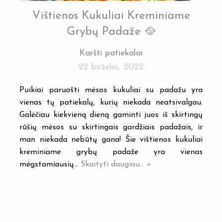
Vištienos Kukuliai Kreminiame
Grybų Padaže 🥘
Karšti patiekalai
22 birželio, 2022
Puikiai paruošti mėsos kukuliai su padažu yra
vienas tų patiekalų, kurių niekada neatsivalgau.
Galėčiau kiekvieną dieną gaminti juos iš skirtingų
rūšių mėsos su skirtingais gardžiais padažais, ir
man niekada nebūtų gana! Šie vištienos kukuliai
kreminiame grybų padaže yra vienas
mėgstamiausių…
Skaityti daugiau... »