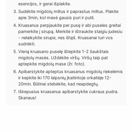
esencijos, ir gerai išplakite.
Sudėkite migdolų miltus ir paprastus miltus. Plakite
apie 3min, kol masė gausis puri ir putli.
Kruasanus perpjaukite per pusę ir abi puseles greitai
pamerkite į sirupą. Merkite ir ištraukite staigiu judesiu
- nelaikykite sirupe, nes ištęš. Kruasanai turi vos
sudrėkti.
Vieną kruasano puselę ištepkite 1-2 šaukštais
migdolų masės. Uždėkite viršų. Viršų taip pat
aptepkite migdolų mase (žr. foto).
Apibarstykite apteptus kruasanus migdolų riekelėmis
ir kepkite iki 170 laipsnių įkaitintoje orkaitėje 12-
20min. Būtinai stebėkite, kad neapdegtų.
Iškepusius kruasanus apibarstykite cukraus pudra.
Skanaus!