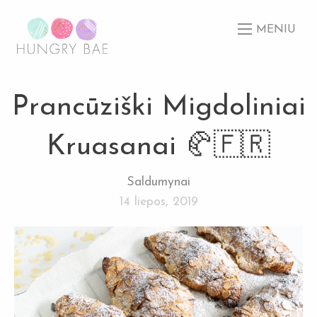
MENIU
Prancūziški Migdoliniai
Kruasanai 🥐🇫🇷
Saldumynai
14 liepos, 2019