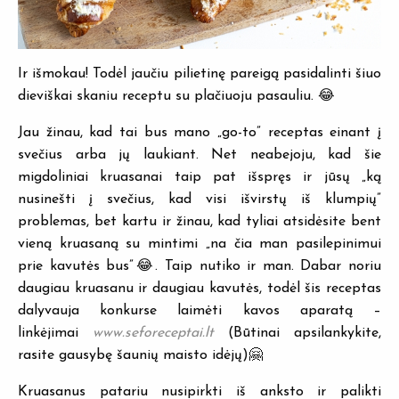
Ir išmokau! Todėl jaučiu pilietinę pareigą pasidalinti šiuo
dieviškai skaniu receptu su plačiuoju pasauliu. 😂
Jau žinau, kad tai bus mano „go-to” receptas einant į
svečius arba jų laukiant. Net neabejoju, kad šie
migdoliniai kruasanai taip pat išspręs ir jūsų „ką
nusinešti į svečius, kad visi išvirstų iš klumpių”
problemas, bet kartu ir žinau, kad tyliai atsidėsite bent
vieną kruasaną su mintimi „na čia man pasilepinimui
prie kavutės bus”😂. Taip nutiko ir man. Dabar noriu
daugiau kruasanu ir daugiau kavutės, todėl šis receptas
dalyvauja konkurse laimėti kavos aparatą –
linkėjimai
www.seforeceptai.lt
(Būtinai apsilankykite,
rasite gausybę šaunių maisto idėjų)🤗
Kruasanus patariu nusipirkti iš anksto ir palikti