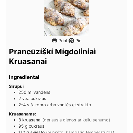
Print
Pin
Prancūziški Migdoliniai
Kruasanai
Ingredientai
Sirupui
250
ml
vandens
2
v.š.
cukraus
2-4
v.š.
romo arba vanilės ekstrakto
Kruasanams:
8
kruasanai
(geriausia dienos ar kelių senumo)
95
g
cukraus
110
g
sviesto
(minkšto, kambario temperatūros)