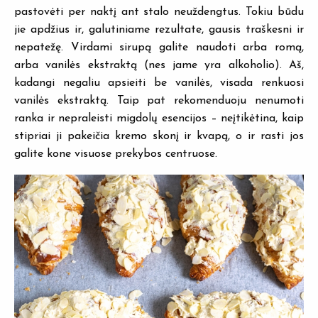
pastovėti per naktį ant stalo neuždengtus. Tokiu būdu
jie apdžius ir, galutiniame rezultate, gausis traškesni ir
nepatežę. Virdami sirupą galite naudoti arba romą,
arba vanilės ekstraktą (nes jame yra alkoholio). Aš,
kadangi negaliu apsieiti be vanilės, visada renkuosi
vanilės ekstraktą. Taip pat rekomenduoju nenumoti
ranka ir nepraleisti migdolų esencijos – neįtikėtina, kaip
stipriai ji pakeičia kremo skonį ir kvapą, o ir rasti jos
galite kone visuose prekybos centruose.