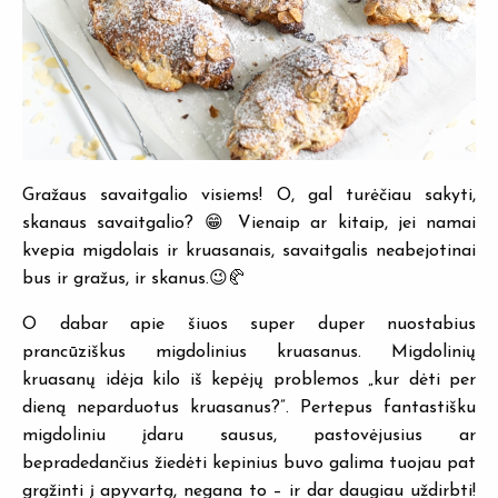
Gražaus savaitgalio visiems! O, gal turėčiau sakyti,
skanaus savaitgalio? 😁 Vienaip ar kitaip, jei namai
kvepia migdolais ir kruasanais, savaitgalis neabejotinai
bus ir gražus, ir skanus.😉🥐
O dabar apie šiuos super duper nuostabius
prancūziškus migdolinius kruasanus. Migdolinių
kruasanų idėja kilo iš kepėjų problemos „kur dėti per
dieną neparduotus kruasanus?”. Pertepus fantastišku
migdoliniu įdaru sausus, pastovėjusius ar
bepradedančius žiedėti kepinius buvo galima tuojau pat
grąžinti į apyvartą, negana to – ir dar daugiau uždirbti!