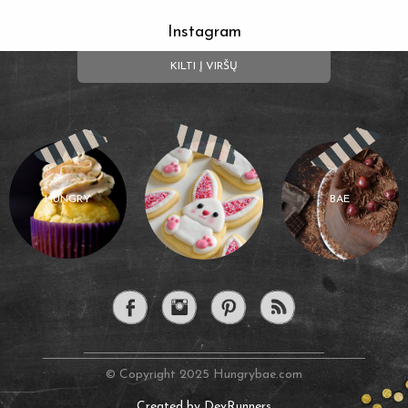
Instagram
KILTI Į VIRŠŲ
HUNGRY
BAE
© Copyright 2025 Hungrybae.com
Created by DevRunners