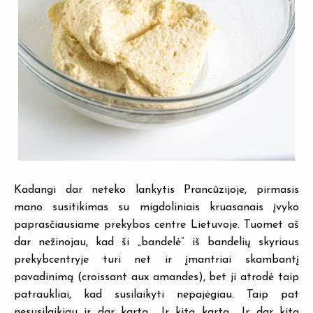
Kadangi dar neteko lankytis Prancūzijoje, pirmasis
mano susitikimas su migdoliniais kruasanais įvyko
paprasčiausiame prekybos centre Lietuvoje. Tuomet aš
dar nežinojau, kad ši „bandelė” iš bandelių skyriaus
prekybcentryje turi net ir įmantriai skambantį
pavadinimą (croissant aux amandes), bet ji atrodė taip
patraukliai, kad susilaikyti nepajėgiau. Taip pat
nesusilaikiau ir dar kartą… Ir kitą kartą… Ir dar kitą