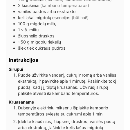
2
kiaušiniai
(kambario temperatūros)
vanilės pastos arba ekstrakto
keli lašai migdolų esencijos
(būtinai!)
100
g
migdolų miltų
1
v.š.
miltų
žiupsnelio druskos
~50
g
migdolų riekelių
šiek tiek
cukraus pudros
Instrukcijos
Sirupui
Puode užvirkite vandenį, cukrų ir romą arba vanilės
ekstraktą, ir pavirkite apie 1 minutę. Pasirinkite tokį
puodą, kad į jį tilptų kruasanas. Užvirusį sirupą
palikite atvėsti iki kambario temperatūros.
Kruasanams
Dubenyje elektriniu mikseriu išplakite kambario
temperatūros sviestą su cukrumi apie 1 min.
Įdėkite kiaušinius, žiupsnelį druskos, vanilės pastą
arba ekstraktą, įlašinkite kelis lašus migdolų